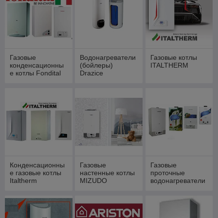
Газовые
Водонагреватели
Газовые котлы
конденсационны
(бойлеры)
ITALTHERM
е котлы Fondital
Drazice
Конденсационны
Газовые
Газовые
е газовые котлы
настенные котлы
проточные
Italtherm
MIZUDO
водонагреватели
MIZUDO