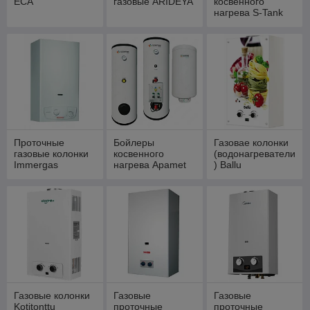
ECA
газовые ARIDEYA
косвенного
нагрева S-Tank
Проточные
Бойлеры
Газовае колонки
газовые колонки
косвенного
(водонагреватели
Immergas
нагрева Apamet
) Ballu
Газовые колонки
Газовые
Газовые
Kotitonttu
проточные
проточные