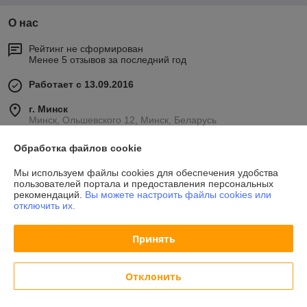
О нас
Рейтинг не сформирован
Менее 5 отзывов за последний год
Работает с 13.09.2016
г. Минск
Минск, Ольшевского 12, Минск, Беларусь
Контакты
Обработка файлов cookie
Сегодня работает с 08:00 до 20:00
Мы используем файлы cookies для обеспечения удобства
Показать весь график работы
пользователей портала и предоставления персональных
рекомендаций.
Вы можете настроить файлы cookies или
отключить их.
Отзывы о магазине
Принять
У компании пока нет отзывов, добавьте первый
Отклонить
О нас