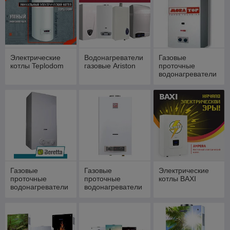
Электрические
Водонагреватели
Газовые
котлы Teplodom
газовые Ariston
проточные
водонагреватели
Mora Vega
Газовые
Газовые
Электрические
проточные
проточные
котлы BAXI
водонагреватели
водонагреватели
Beretta
Лемакс