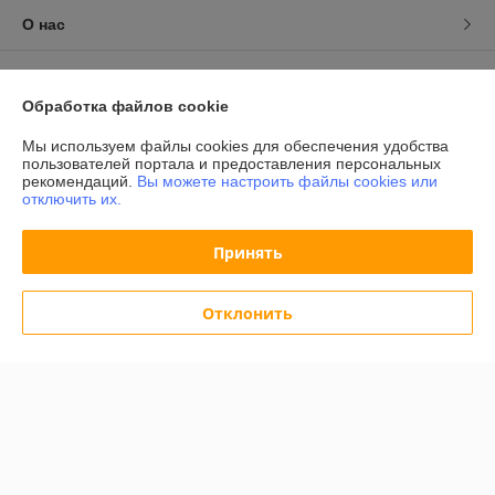
О нас
Контакты
Обработка файлов cookie
Доставка и оплата
Мы используем файлы cookies для обеспечения удобства
пользователей портала и предоставления персональных
График работы
рекомендаций.
Вы можете настроить файлы cookies или
отключить их.
Полная версия сайта
Принять
Политика обработки cookies
Отклонить
Сайт создан на платформе Deal.by
Информация для покупателя
Индивидуальный предприниматель:
ИП Халявко Владимир
Анатольевич
220141, г. Минск, ул. Ф. Скорины 37-72