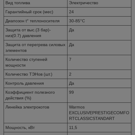
Вид топлива
Электричество
Гарантийный срок (мес)
24
Диапозон t° теплоносителя
30-85°C
Защита от выс.(3 бар)-
Да
низ(0.7) давления
Защита от перегрева силовых
Да
элементов
Количество ступеней
7
мощности
Количество ТЭНов (шт.)
2
Контроль давления
Да
Коэффициент полезного
99
действия (%)
Линейка электрокотов
Warmos
EXCLUSIVEPRESTIGECOMFO
RTCLASSICSTANDART
Мощность, кВт
11,5