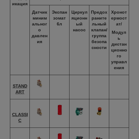
икация
Датчик
Экспан
Циркул
Предох
Хронот
миним
зомат
яционн
раните
ермост
альног
6л
ый
льный
ат/
о
насос
клапан/
Модул
давлен
группа
ь
ия
безопа
дистан
сности
ционно
го
управл
ения
STAND
ART
CLASSI
C