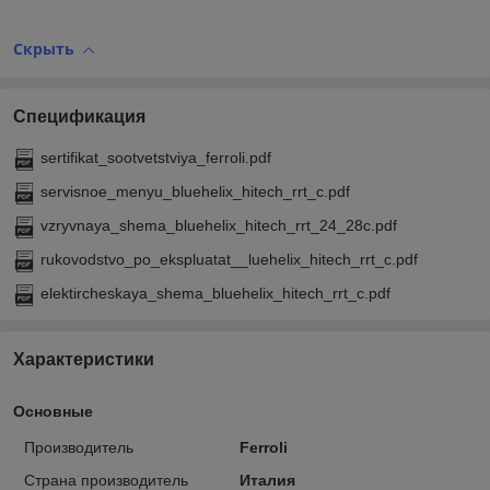
Скрыть
Спецификация
sertifikat_sootvetstviya_ferroli.pdf
servisnoe_menyu_bluehelix_hitech_rrt_c.pdf
vzryvnaya_shema_bluehelix_hitech_rrt_24_28c.pdf
rukovodstvo_po_ekspluatat__luehelix_hitech_rrt_c.pdf
elektircheskaya_shema_bluehelix_hitech_rrt_c.pdf
Характеристики
Основные
Производитель
Ferroli
Страна производитель
Италия