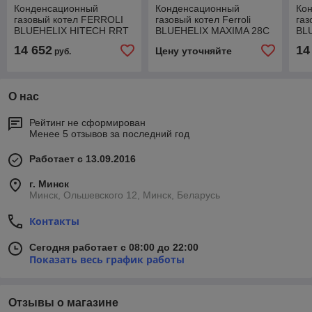
Конденсационный
Конденсационный
Ко
газовый котел FERROLI
газовый котел Ferroli
газ
BLUEHELIX HITECH RRT
BLUEHELIX MAXIMA 28C
BL
28 H
(RU)
14 652
14
Цену уточняйте
руб.
О нас
Рейтинг не сформирован
Менее 5 отзывов за последний год
Работает с 13.09.2016
г. Минск
Минск, Ольшевского 12, Минск, Беларусь
Контакты
Сегодня работает с 08:00 до 22:00
Показать весь график работы
Отзывы о магазине