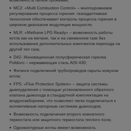
возможность легкой промывки;
MC2: «Multi Combustion Control» – многоуровневое
регулирование процесса горения: газоадаптивная
технология обеспечивает контроль процесса горения в
широком диапазоне модуляции мощности;
MLR: «Methane LPG Ready» – возможность работы
котла как на метане, так и на сжиженном газе без
использования дополнительных комплектов перехода на
другой тип газа;
D42- Инновационная полусферическая горелка
Polidoro – нержавеющая сталь AISI 430;
Фитинги подключений трубопроводов скрыты кожухом
котла;
FPS: «Flue Protection System» – защита системы
дымоудаления с помощью установленного обратного
клапана дымохода в стандартной комплектации на
воздухозаборнике, что позволяет легко подключаться к
коллективным напорным системам дымоходов;
Возможность подключения второго комнатного
термостата или защитного термостата теплого пола;
Одноконтурные котлы имеют возможность