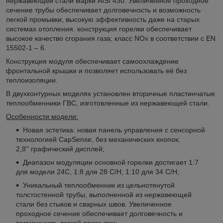
нержавеющей стали марки AISI 430. Увеличенное проходное
сечение трубы обеспечивает долговечность и возможность
легкой промывки, высокую эффективность даже на старых
системах отопления. конструкция горелки обеспечивает
высокое качество сгорания газа; класс NOx в соответствии с EN
15502-1 – 6.
Конструкция модуля обеспечивает самоохлаждение
фронтальной крышки и позволяет использовать её без
теплоизоляции.
В двухконтурных моделях установлен вторичные пластинчатые
теплообменники ГВС, изготовленные из нержавеющей стали.
Особенности модели:
Новая эстетика: новая панель управления с сенсорной
технологией CapSense, без механических кнопок;
2,8'' графический дисплей;
Диапазон модуляции основной горелки достигает 1:7
для модели 24С, 1:8 для 28 С/H, 1:10 для 34 С/H;
Уникальный теплообменник из цельнотянутой
толстостенной трубы, выполненной из нержавеющей
стали без стыков и сварных швов. Увеличенное
проходное сечение обеспечивает долговечность и