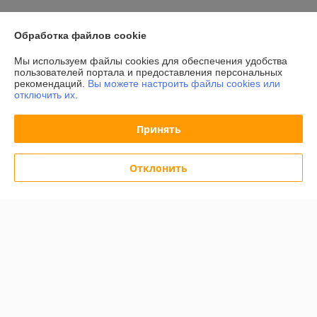
У компании пока нет отзывов, добавьте первый
Обработка файлов cookie
О нас
Мы используем файлы cookies для обеспечения удобства
пользователей портала и предоставления персональных
рекомендаций.
Вы можете настроить файлы cookies или
Контакты
отключить их.
Доставка и оплата
Принять
График работы
Отклонить
Полная версия сайта
Политика обработки cookies
Сайт создан на платформе Deal.by
Информация для покупателя