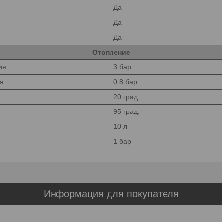
Да
Да
Да
Отопление
ия
3 бар
ия
0.8 бар
20 град.
95 град.
10 л
1 бар
Информация для покупателя