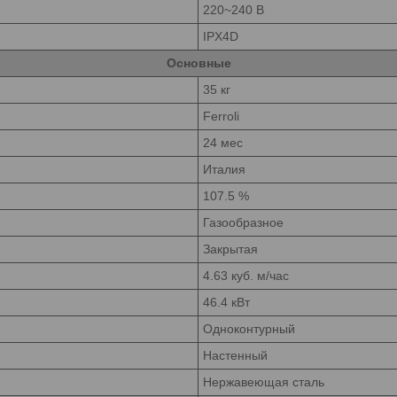
220~240 В
ия
IPX4D
Основные
35 кг
Ferroli
24 мес
Италия
107.5 %
Газообразное
Закрытая
4.63 куб. м/час
46.4 кВт
Одноконтурный
Настенный
Нержавеющая сталь