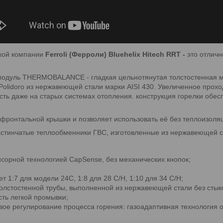
ской компании
Ferroli (Ферроли) Bluehelix Hitech RRT -
это отличн
модуль THERMOBALANCE - гладкая цельнотянутая толстостенная м
Polidoro из нержавеющей стали марки AISI 430. Увеличенное прохо
ь даже на старых системах отопления. конструкция горелки обесп
фронтальной крышки и позволяет использовать её без теплоизоля
астинчатые теплообменники ГВС, изготовленные из нержавеющей с
нсорной технологией CapSense, без механических кнопок;
 1:7 для модели 24С, 1:8 для 28 С/H, 1:10 для 34 С/H;
олстостенной трубы, выполненной из нержавеющей стали без стык
сть легкой промывки;
евое регулирование процесса горения: газоадаптивная технология 