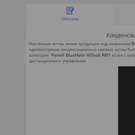
Описание
Конденсац
Настенные котлы линии продукции под названием
B
одноконтурные конденсационные газовые котлы быт
категории.
Ferroli BlueHelix HiTech RRT
котел с ун
дистанционного управления.