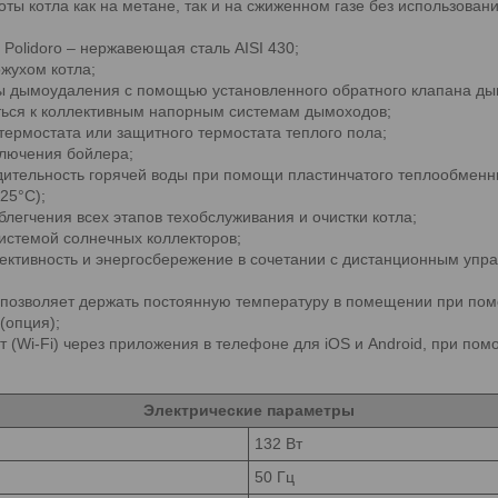
ты котла как на метане, так и на сжиженном газе без использова
Polidoro – нержавеющая сталь AISI 430;
жухом котла;
емы дымоудаления с помощью установленного обратного клапана ды
аться к коллективным напорным системам дымоходов;
термостата или защитного термостата теплого пола;
лючения бойлера;
тельность горячей воды при помощи пластинчатого теплообменника 
 25°C);
легчения всех этапов техобслуживания и очистки котла;
системой солнечных коллекторов;
ктивность и энергосбережение в сочетании с дистанционным упр
 позволяет держать постоянную температуру в помещении при по
(опция);
т (Wi-Fi) через приложения в телефоне для iOS и Android, при по
Электрические параметры
132 Вт
50 Гц