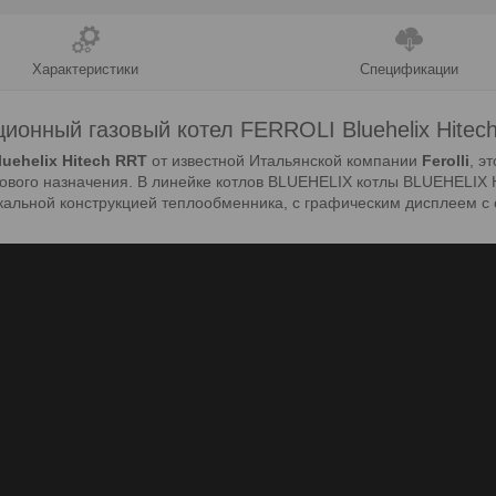
Характеристики
Спецификации
ионный газовый котел FERROLI Bluehelix Hitec
luehelix Hitech RRT
от известной Итальянской компании
Ferolli
, э
ового назначения. В линейке котлов BLUEHELIX котлы BLUEHELIX 
икальной конструкцией теплообменника, с графическим дисплеем 