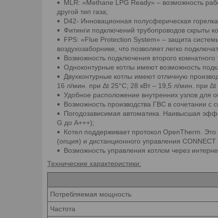
MLR: «Methane LPG Ready» – возможность рабо
другой тип газа;
D42- Инновационная полусферическая горелка 
Фитинги подключений трубопроводов скрыты ко
FPS: «Flue Protection System» – защита сист
воздухозаборнике, что позволяет легко подключ
Возможность подключения второго комнатного 
Одноконтурные котлы имеют возможность подк
Двухконтурные котлы имеют отличную производи
16 л/мин. при Δt 25°C; 28 кВт – 19,5 л/мин. при Δt
Удобное расположение внутренних узлов для об
Возможность производства ГВС в сочетании с 
Погодозависимая автоматика. Наивысшая эффе
G до A+++);
Котел поддерживает протокол OpenTherm. Это
(опция) и дистанционного управления CONNECT 
Возможность управления котлом через интерне
Технические характеристики:
Потребляемая мощность
Частота