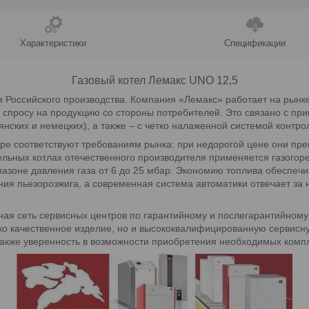
Характеристики
Спецификации
Газовый котел Лемакс UNO 12,5
 Российского производства. Компания «Лемакс» работает на рынке
 спросу на продукцию со стороны потребителей. Это связано с пр
нских и немецких), а также – с четко налаженной системой контро
ре соответствуют требованиям рынка: при недорогой цене они пре
ельных котлах отечественного производителя применяется газогоре
пазоне давления газа от 6 до 25 мбар. Экономию топлива обеспеч
ния пьезорозжига, а современная система автоматики отвечает за 
ная сеть сервисных центров по гарантийному и послегарантийному
ко качественное изделие, но и высококвалифицированную сервисн
 также уверенность в возможности приобретения необходимых ком