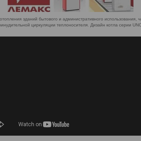
топления зданий бытового и административного использования, ча
принудительной циркуляции теплоносителя. Дизайн котла серии U