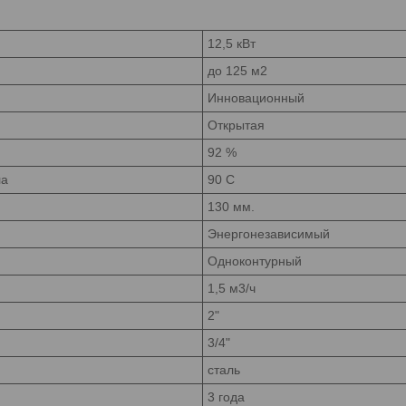
12,5 кВт
до 125 м2
Инновационный
Открытая
92 %
ла
90 С
130 мм.
Энергонезависимый
Одноконтурный
1,5 м3/ч
2"
3/4"
сталь
3 года