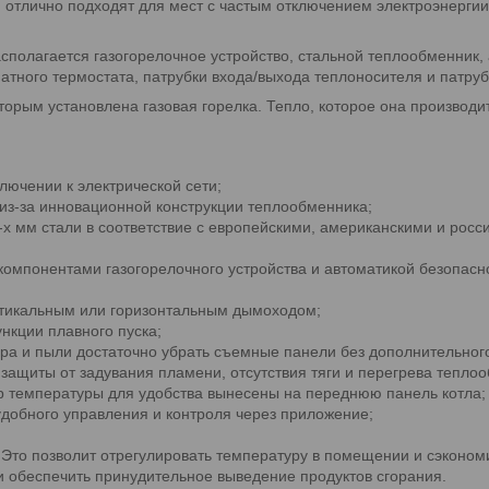
отлично подходят для мест с частым отключением электроэнерги
асполагается газогорелочное устройство, стальной теплообменник, 
тного термостата, патрубки входа/выхода теплоносителя и патру
орым установлена газовая горелка. Тепло, которое она производи
лючении к электрической сети;
из-за инновационной конструкции теплообменника;
-х мм стали в соответствие с европейскими, американскими и рос
мпонентами газогорелочного устройства и автоматикой безопасн
ртикальным или горизонтальным дымоходом;
нкции плавного пуска;
ара и пыли достаточно убрать съемные панели без дополнительног
защиты от задувания пламени, отсутствия тяги и перегрева тепло
р температуры для удобства вынесены на переднюю панель котла;
удобного управления и контроля через приложение;
 Это позволит отрегулировать температуру в помещении и сэкономи
и обеспечить принудительное выведение продуктов сгорания.