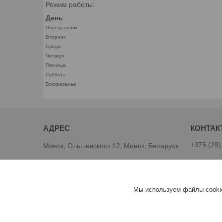
Режим работы:
День
Понедельник
Вторник
Среда
Четверг
Пятница
Суббота
Воскресенье
+375 (29)
Минск, Ольшевского 12, Минск, Беларусь
Виталий
Интернет магазин "1Kotel"
Мы используем файлы cookie