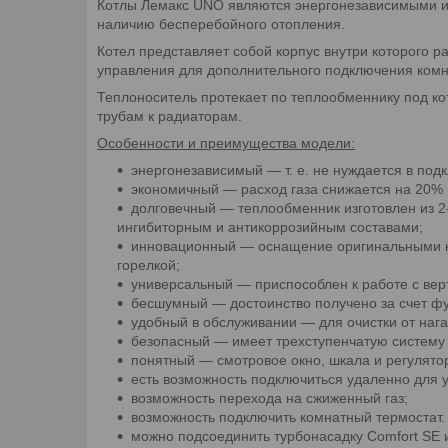
Котлы Лемакс UNO являются энергонезависимыми и 
наличию бесперебойного отопления.
Котел представляет собой корпус внутри которого р
управления для дополнительного подключения комна
Теплоноситель протекает по теплообменнику под кот
трубам к радиаторам.
Особенности и преимущества модели:
энергонезависимый ― т. е. не нуждается в подк
экономичный ― расход газа снижается на 20% 
долговечный ― теплообменник изготовлен из 2
ингибиторным и антикоррозийным составами;
инновационный ― оснащение оригинальными ко
горелкой;
универсальный ― приспособлен к работе с ве
бесшумный ― достоинство получено за счет фу
удобный в обслуживании ― для очистки от наг
безопасный ― имеет трехступенчатую систему 
понятный ― смотровое окно, шкала и регулято
есть возможность подключиться удаленно для 
возможность перехода на сжиженный газ;
возможность подключить комнатный термостат.
можно подсоединить турбонасадку Comfort SE 