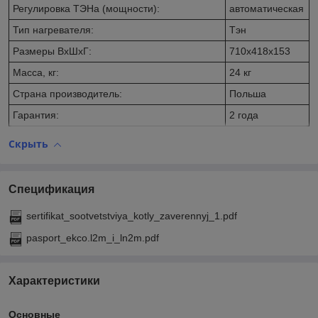
Регулировка ТЭНа (мощности):
автоматическая
Тип нагревателя:
Тэн
Размеры ВхШхГ:
710х418х153
Масса, кг:
24 кг
Страна производитель:
Польша
Гарантия:
2 года
Скрыть
Спецификация
sertifikat_sootvetstviya_kotly_zaverennyj_1.pdf
pasport_ekco.l2m_i_ln2m.pdf
Характеристики
Основные