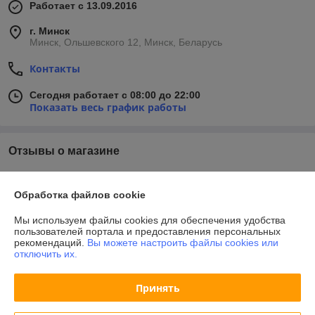
Работает с 13.09.2016
г. Минск
Минск, Ольшевского 12, Минск, Беларусь
Контакты
Сегодня работает с 08:00 до 22:00
Показать весь график работы
Отзывы о магазине
У компании пока нет отзывов, добавьте первый
Обработка файлов cookie
О нас
Мы используем файлы cookies для обеспечения удобства
пользователей портала и предоставления персональных
рекомендаций.
Вы можете настроить файлы cookies или
Контакты
отключить их.
Доставка и оплата
Принять