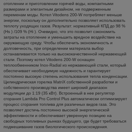
отоплении и приготовлении горячей воды, компактными
размерами и элегантным дизайном, не подверженным
переменам моды. Котел Vitodens 200-W потребляет меньше
энергии, поскольку он дополнительно позволяет использовать
теплоту уходящих газов. Результат: нормативный КПД до 98 %
(Hs ) /109 % (Hi ). Очевидно, что это позволит сэкономить
затраты на отопление и уменьшить вредное воздействие на
окружающую среду. Чтобы обеспечить экономичность и
долговечность, при определении материала выбор
останавливается только на высококачественной нержавеющей
стали. Поэтому котел Vitodens 200-W оснащен
теплообменником Inox-Radial из нержавеющей стали, который
обеспечивает необходимую надежность и гарантирует
постоянно высокую степень использования тепла конденсации.
Цилиндрическая горелка MatriX собственной разработки и
собственного производства имеет широкий диапазон
модуляции до 1:19 (35 кВт). Встроенный в нее регулятор
сгорания Lambda Pro Control Plus автоматически оптимизирует
процесс сгорания топлива для различных видов газа. Это
позволяет достичь постоянно высокой энергетической
эффективности и обеспечивает уверенную позицию на
свободных топливных рынках будущего, где будет требоваться
подмешивание газов биологического происхождения.