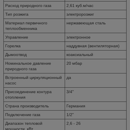
Расход природного газа
2,61 куб.м/час
Тип розжига
электророзжиг
Материал первичного
нержавеющая сталь
теплообменника
Управление
электронное
Горелка
наддувная (вентиляторная)
Дымоотвод
коаксиальный
Номинальное давление
20 мбар
природного газа
Встроенный циркуляционный
да
насос
Присоединение контура
3/4"
отопления
Страна производитель
Германия
Подключение газа
1/2"
Диапазон тепловой
2,6 - 26
мощности, кВт