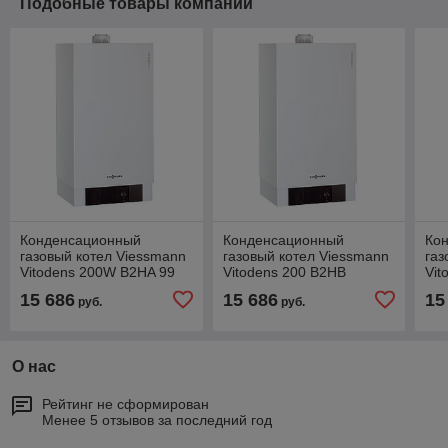
Подобные товары компании
Конденсационный
Конденсационный
Ко
газовый котел Viessmann
газовый котел Viessmann
газ
Vitodens 200W B2HA 99
Vitodens 200 B2HB
Vit
кВт
(Vitotronic 200) 13Квт
(Vi
15 686
15 686
15
руб.
руб.
О нас
Рейтинг не сформирован
Менее 5 отзывов за последний год