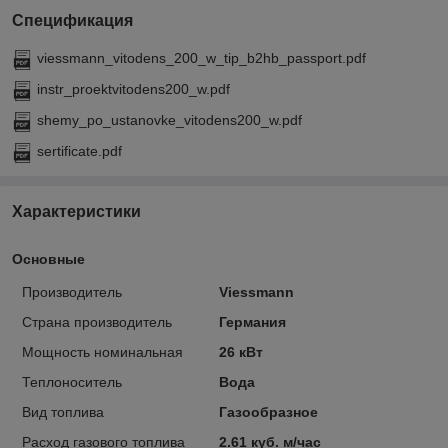
Спецификация
viessmann_vitodens_200_w_tip_b2hb_passport.pdf
instr_proektvitodens200_w.pdf
shemy_po_ustanovke_vitodens200_w.pdf
sertificate.pdf
Характеристики
Основные
Производитель
Viessmann
Страна производитель
Германия
Мощность номинальная
26 кВт
Теплоноситель
Вода
Вид топлива
Газообразное
Расход газового топлива
2.61 куб. м/час