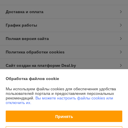
Доставка и оплата
График работы
Полная версия сайта
Политика обработки cookies
Сайт создан на платформе Deal.by
Обработка файлов cookie
Информация для покупателя
Мы используем файлы cookies для обеспечения удобства
Индивидуальный предприниматель:
ИП Халявко Владимир
пользователей портала и предоставления персональных
Анатольевич
рекомендаций.
Вы можете настроить файлы cookies или
220141, г. Минск, ул. Ф. Скорины 37-72
отключить их.
Регистрационный номер ЕГР: 193207107
Принять
УНП: 193207107