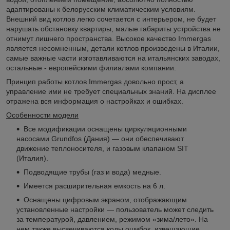
адаптированы к белорусским климатическим условиям.
Внешний вид котлов легко сочетается с интерьером, не будет
нарушать обстановку квартиры, малые габариты устройства не
отнимут лишнего пространства. Высокое качество Immergas
является несомненным, детали котлов произведены в Италии,
самые важные части изготавливаются на итальянских заводах,
остальные - европейскими филиалами компании.
Принцип работы котлов Immergas довольно прост, а
управление ими не требует специальных знаний. На дисплее
отражена вся информация о настройках и ошибках.
Особенности модели
Все модификации оснащены циркуляционными
насосами Grundfos (Дания) — они обеспечивают
движение теплоносителя, и газовым клапаном SIT
(Италия).
Подводящие трубы (газ и вода) медные.
Имеется расширительная емкость на 6 л.
Оснащены цифровым экраном, отображающим
установленные настройки — пользователь может следить
за температурой, давлением, режимом «зима/лето». На
нем также высвечиваются коды ошибок, извещающие