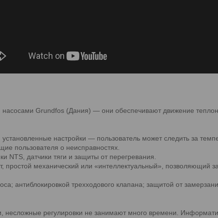
асосами Grundfos (Дания) — они обеспечивают движение теплонос
тановленные настройки — пользователь может следить за темпе
щие пользователя о неисправностях.
и NTS, датчики тяги и защиты от перегревания.
т, простой механический или «интеллектуальный», позволяющий 
са; антиблокировкой трехходового клапана; защитой от замерзани
ии, несложные регулировки не занимают много времени. Информати