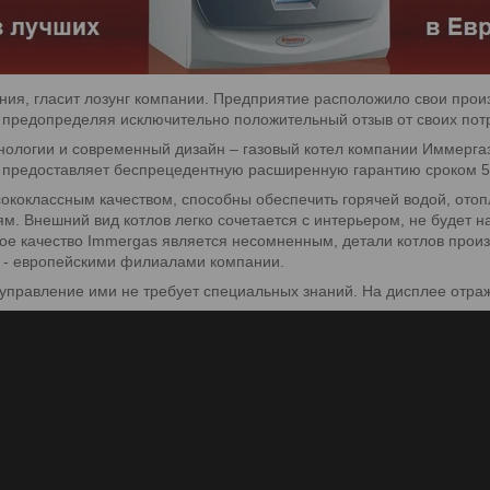
ия, гласит лозунг компании. Предприятие расположило свои прои
а предопределяя исключительно положительный отзыв от своих пот
хнологии и современный дизайн – газовый котел компании Иммерга
о предоставляет беспрецедентную расширенную гарантию сроком 5
сококлассным качеством, способны обеспечить горячей водой, от
м. Внешний вид котлов легко сочетается с интерьером, не будет н
кое качество Immergas является несомненным, детали котлов прои
е - европейскими филиалами компании.
 управление ими не требует специальных знаний. На дисплее отра