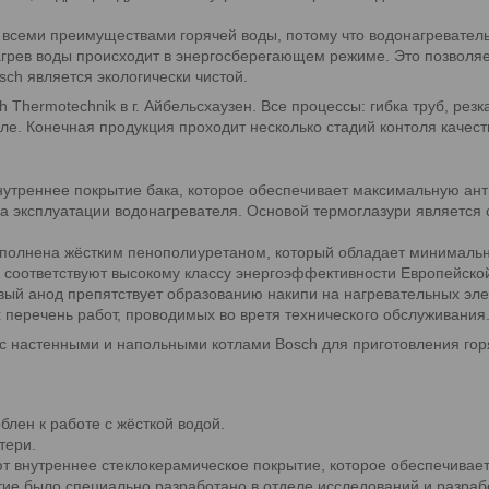
 всеми преимуществами горячей воды, потому что водонагреватель
нагрев воды происходит в энергосберегающем режиме. Это позволяе
sch является экологически чистой.
 Thermotechnik в г. Айбельсхаузен. Все процессы: гибка труб, рез
е. Конечная продукция проходит несколько стадий контоля качест
внутреннее покрытие бака, которое обеспечивает максимальную ант
ка эксплуатации водонагревателя. Основой термоглазури является
полнена жёстким пенополиуретаном, который обладает минималь
T соответствуют высокому классу энергоэффективности Европейско
ый анод препятствует образованию накипи на нагревательных эле
 перечень работ, проводимых во вретя технического обслуживания
 настенными и напольными котлами Bosch для приготовления горя
блен к работе с жёсткой водой.
тери.
 внутреннее стеклокерамическое покрытие, которое обеспечивает
тие было специально разработано в отделе исследований и разраб