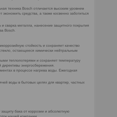
ная техника Bosch отличается высоким уровнем
т экономить средства, а также косвенно заботиться
ка и сварка металла, нанесение защитного покрытия
ва Bosch.
икоррозийную стойкость и сохраняет качество
 стекло, остающееся химически нейтральным
ными теплопотерями и сохраняет температуру
й директивы энергосбережения.
ментах в процессе нагрева воды. Ежегодная
.
чей воды в бытовых целях для квартир, частных
 защиту бака от коррозии и абсолютную
оток нашей компании.