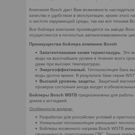
Компания Bosch дает Вам возможность насладиться
качества и удобством в эксплуатации, кроме этого 
о чистоте окружающей среды, так как вся техника Bo
Все бойлера компании производятся на заводе Bosch
осущестяются в полностью автоматизированном цикл
Преимущества бойлера компании Bosch
Запатентованная синяя термоглазурь
. Это 
воды на высочайшем уровне в течение всего сро
даже при высоких температурах.
Энергоэффективный.
Теплоизоляция бака вы
воды долгое время. В результате баки серии WS
Высший уровень защиты.
Защитный магниев
проверка состояния анода входит в обязательных
Бойлеры Bosch WSTB
предназначены для работы с
домов и коттеджей.
Особенности модели:
Разработан для российских условий и приспосо
Уникальная теплоизоляция уменьшает теплопо
Бойлеры косвенного нагрева Bosch WSTB имеют
гигиеничность приготовления ГВС. Данное покры