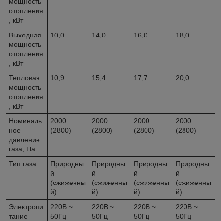
мощность
отопления
, кВт
Выходная
10,0
14,0
16,0
18,0
мощность
отопления
, кВт
Тепловая
10,9
15,4
17,7
20,0
мощность
отопления
, кВт
Номиналь
2000
2000
2000
2000
ное
(2800)
(2800)
(2800)
(2800)
давление
газа, Па
Тип газа
Природны
Природны
Природны
Природны
й
й
й
й
(сжиженны
(сжиженны
(сжиженны
(сжиженны
й)
й)
й)
й)
Электропи
220B ~
220B ~
220B ~
220B ~
тание
50Гц
50Гц
50Гц
50Гц