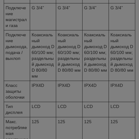
Подключе
G 3/4”
G 3/4”
G 3/4”
G 3/4”
ние
магистрал
и газа
Подключе
Коаксиаль
Коаксиаль
Коаксиаль
Коаксиаль
ние
ный
ный
ный
ный
дымохода,
дымоход D
дымоход D
дымоход D
дымоход D
подача /
60/100 мм;
60/100 мм;
60/100 мм;
60/100 мм;
выхлоп
раздельны
раздельны
раздельны
раздельны
й дымоход
й дымоход
й дымоход
й дымоход
D 80/80
D 80/80 мм
D 80/80 мм
D 80/80 мм
мм
Класс
IPX4D
IPX4D
IPX4D
IPX4D
защиты
оболочки
Тип
LCD
LCD
LCD
LCD
дисплея
Макс.
125
125
125
125
потребляе
мая