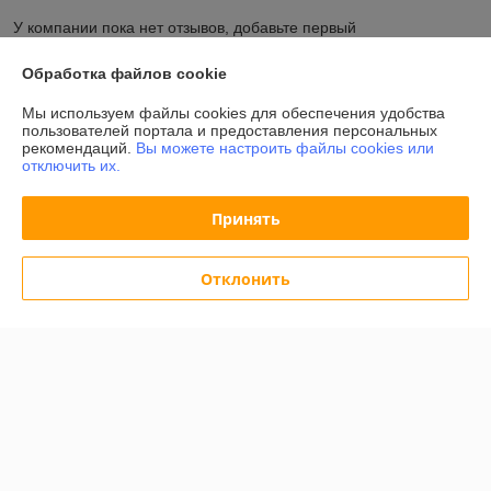
У компании пока нет отзывов, добавьте первый
Обработка файлов cookie
О нас
Мы используем файлы cookies для обеспечения удобства
пользователей портала и предоставления персональных
Контакты
рекомендаций.
Вы можете настроить файлы cookies или
отключить их.
Доставка и оплата
Принять
График работы
Отклонить
Полная версия сайта
Политика обработки cookies
Сайт создан на платформе Deal.by
Информация для покупателя