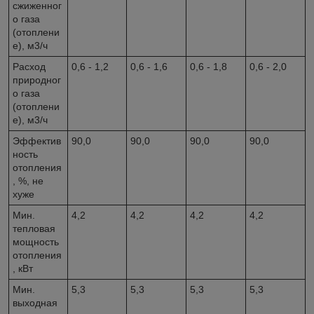
сжиженног
о газа
(отоплени
е), м3/ч
Расход
0,6 - 1,2
0,6 - 1,6
0,6 - 1,8
0,6 - 2,0
природног
о газа
(отоплени
е), м3/ч
Эффектив
90,0
90,0
90,0
90,0
ность
отопления
, %, не
хуже
Мин.
4,2
4,2
4,2
4,2
тепловая
мощность
отопления
, кВт
Мин.
5,3
5,3
5,3
5,3
выходная