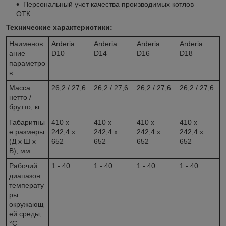
Персональный учет качества производимых котлов
ОТК
Технические характеристики:
Наименов
Arderia
Arderia
Arderia
Arderia
ание
D10
D14
D16
D18
параметро
в
Масса
26,2 / 27,6
26,2 / 27,6
26,2 / 27,6
26,2 / 27,6
нетто /
брутто, кг
Габаритны
410 х
410 х
410 х
410 х
е размеры
242,4 х
242,4 х
242,4 х
242,4 х
(Д х Ш х
652
652
652
652
В), мм
Рабочий
1 - 40
1 - 40
1 - 40
1 - 40
диапазон
температу
ры
окружающ
ей среды,
°C