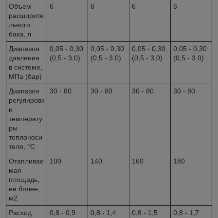
Объем
6
6
6
6
расширите
льного
бака, л
Диапазон
0,05 - 0,30
0,05 - 0,30
0,05 - 0,30
0,05 - 0,30
давления
(0,5 - 3,0)
(0,5 - 3,0)
(0,5 - 3,0)
(0,5 - 3,0)
в системе,
МПа (бар)
Диапазон
30 - 80
30 - 80
30 - 80
30 - 80
регулировк
и
температу
ры
теплоноси
теля, °С
Отапливае
100
140
160
180
мая
площадь,
не более,
м2
Расход
0,8 - 0,9
0,8 - 1,4
0,8 - 1,5
0,8 - 1,7