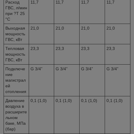
Расход
11,7
11,7
11,7
11,7
ГВС, л/мин
при ?T 25
°C
Выходная
21,0
21,0
21,0
21,0
мощность
ГВС, кВт
Тепловая
23,3
23,3
23,3
23,3
мощность
ГВС, кВт
Подключе
G 3/4”
G 3/4”
G 3/4”
G 3/4”
ние
магистрал
ей
отопления
Давление
0,1 (1,0)
0,1 (1,0)
0,1 (1,0)
0,1 (1,0)
воздуха в
расширите
льном
баке, МПа
(бар)