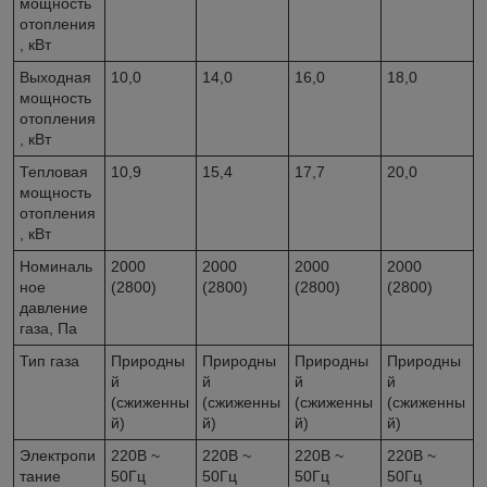
мощность
отопления
, кВт
Выходная
10,0
14,0
16,0
18,0
мощность
отопления
, кВт
Тепловая
10,9
15,4
17,7
20,0
мощность
отопления
, кВт
Номиналь
2000
2000
2000
2000
ное
(2800)
(2800)
(2800)
(2800)
давление
газа, Па
Тип газа
Природны
Природны
Природны
Природны
й
й
й
й
(сжиженны
(сжиженны
(сжиженны
(сжиженны
й)
й)
й)
й)
Электропи
220B ~
220B ~
220B ~
220B ~
тание
50Гц
50Гц
50Гц
50Гц