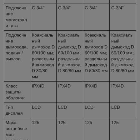
Подключе
G 3/4”
G 3/4”
G 3/4”
G 3/4”
ние
магистрал
и газа
Подключе
Коаксиаль
Коаксиаль
Коаксиаль
Коаксиаль
ние
ный
ный
ный
ный
дымохода,
дымоход D
дымоход D
дымоход D
дымоход D
подача /
60/100 мм;
60/100 мм;
60/100 мм;
60/100 мм;
выхлоп
раздельны
раздельны
раздельны
раздельны
й дымоход
й дымоход
й дымоход
й дымоход
D 80/80
D 80/80 мм
D 80/80 мм
D 80/80 мм
мм
Класс
IPX4D
IPX4D
IPX4D
IPX4D
защиты
оболочки
Тип
LCD
LCD
LCD
LCD
дисплея
Макс.
125
125
125
125
потребляе
мая