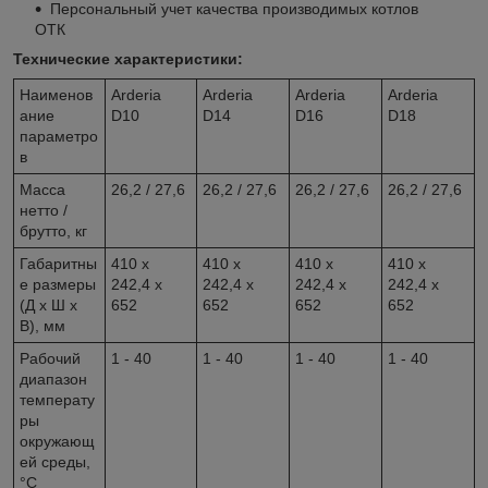
Персональный учет качества производимых котлов
ОТК
Технические характеристики:
Наименов
Arderia
Arderia
Arderia
Arderia
ание
D10
D14
D16
D18
параметро
в
Масса
26,2 / 27,6
26,2 / 27,6
26,2 / 27,6
26,2 / 27,6
нетто /
брутто, кг
Габаритны
410 х
410 х
410 х
410 х
е размеры
242,4 х
242,4 х
242,4 х
242,4 х
(Д х Ш х
652
652
652
652
В), мм
Рабочий
1 - 40
1 - 40
1 - 40
1 - 40
диапазон
температу
ры
окружающ
ей среды,
°C