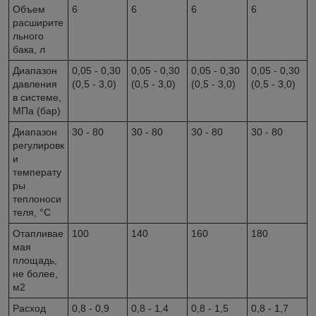
Объем
6
6
6
6
расширите
льного
бака, л
Диапазон
0,05 - 0,30
0,05 - 0,30
0,05 - 0,30
0,05 - 0,30
давления
(0,5 - 3,0)
(0,5 - 3,0)
(0,5 - 3,0)
(0,5 - 3,0)
в системе,
МПа (бар)
Диапазон
30 - 80
30 - 80
30 - 80
30 - 80
регулировк
и
температу
ры
теплоноси
теля, °С
Отапливае
100
140
160
180
мая
площадь,
не более,
м2
Расход
0,8 - 0,9
0,8 - 1,4
0,8 - 1,5
0,8 - 1,7