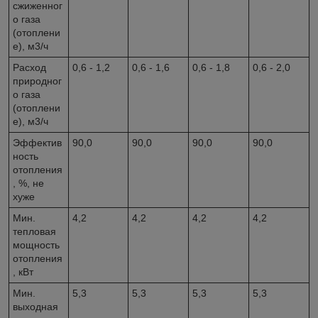
сжиженног
о газа
(отоплени
е), м3/ч
Расход
0,6 - 1,2
0,6 - 1,6
0,6 - 1,8
0,6 - 2,0
природног
о газа
(отоплени
е), м3/ч
Эффектив
90,0
90,0
90,0
90,0
ность
отопления
, %, не
хуже
Мин.
4,2
4,2
4,2
4,2
тепловая
мощность
отопления
, кВт
Мин.
5,3
5,3
5,3
5,3
выходная