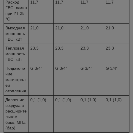
Расход
11,7
11,7
11,7
11,7
ГВС, л/мин
при ?T 25
°C
Выходная
21,0
21,0
21,0
21,0
мощность
ГВС, кВт
Тепловая
23,3
23,3
23,3
23,3
мощность
ГВС, кВт
Подключе
G 3/4”
G 3/4”
G 3/4”
G 3/4”
ние
магистрал
ей
отопления
Давление
0,1 (1,0)
0,1 (1,0)
0,1 (1,0)
0,1 (1,0)
воздуха в
расширите
льном
баке, МПа
(бар)