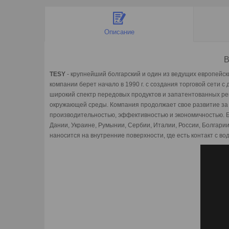
Описание
В
TESY
- крупнейший болгарский и один из ведущих европейс
к
компании берет начало в 1990 г. с создания торговой сети 
широкий спектр передовых
продуктов и запатентованных р
окружающей среды.
Компания продолжает свое развитие за 
производительностью, эффективностью и экономичностью. Б
Дании, Украине, Румынии, Сербии, Италии, России, Болгарии
наносится на внутренние поверхности, где есть контакт с во