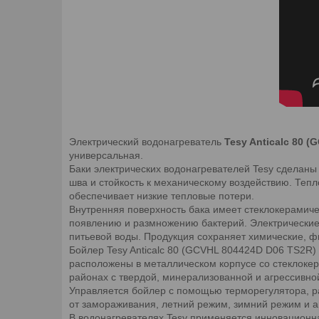
Электрический водонагреватель
Tesy Anticalc 80 
универсальная.
Баки электрических водонагревателей Tesy сделаны
шва и стойкость к механическому воздействию. Те
обеспечивает низкие тепловые потери.
Внутренняя поверхность бака имеет стеклокерамиче
появлению и размножению бактерий. Электрические 
питьевой воды. Продукция сохраняет химические, фи
Бойлер Tesy Anticalc 80 (GCVHL 804424D D06 TS2R)
расположены в металлическом корпусе со стеклоке
районах с твердой, минерализованной и агрессивно
Управляется бойлер с помощью терморегулятора, р
от замораживания, летний режим, зимний режим и а
В водонагревателях Tesy применяется инновационн