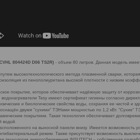
(GCVHL 804424D D06 TS2R)
- объем 80 литров. Данная модель имеет
 путем высокотехнологического метода плазменной сварки, котора
плоизоляция из пенополиуретана высокой плотности с низким коэ
ское покрытие, которое обеспечивает надёжную защиту от коррозии
водонагреватели Tesy имеют сертификат гигиены согласно директ
зические и биологические свойства воды, сохраняя ее чистой и зд
 оснащён двумя "сухими" ТЭНами мощностью по 1,2 кВт. "Сухие" Т
рамическим покрытием. Такая технология обеспечивает долговрем
й водой.
асположенного на выносной панели внизу. Имеется возможность у
нтибактериальный режим. Также присутствует возможность выключ
ая технология энергосбережения INSUTECH – собственная разработ