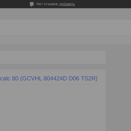
Нет отзывов,
добавить
icalc 80 (GCVHL 804424D D06 TS2R)