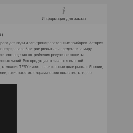
Информация для заказа
R)
грева для воды и электрон
агревательных приборов.
История
монстрировала быстрое р
азвитие и представила миру
сти,
сокращения потребления ресурсов и защиты
енных линий.
Вся продукция отличается высокой
я, компания TESY имеет значительные доли рынка в Японии,
гии, такие как стеклокерамическое покрытие, которое