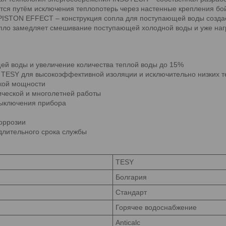
тся путём исключения теплопотерь через настенные крепления бо
 PISTON EFFECT – конструкция сопла для поступающей воды созда
опло замедляет смешивание поступающей холодной воды и уже нагр
ей воды и увеличение количества теплой воды до 15%
ТЕSY для высокоэффективной изоляции и исключительно низких т
ской мощности
ической и многолетней работы
выключения прибора
оррозии
длительного срока службы
TESY
Болгария
Стандарт
Горячее водоснабжение
Anticalc