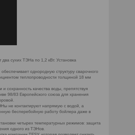
 два сухих ТЭНа по 1,2 кВт. Установка
я обеспечивает однородную структуру сварочного
ффициентом теплопроводности толщиной 18 мм
 и сохранность качества воды, препятствуя
иве 98/83 Европейского союза для хранения
оровой.
ЭНы не контактируют напрямую с водой, а
енную бесперебойную работу бойлера даже в
становки четырех температурных режимов: защита
ения одного из ТЭНов.
ка компании TESY, которая позволяет снизить