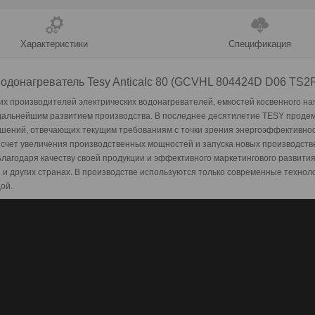
Характеристики
Спецификация
одонагреватель Tesy Anticalc 80 (GCVHL 804424D D06 TS2
их производителей электрических
водонагревателей, емкостей косвенного на
с дальнейшим развитием производства.
В последнее десятилетие TESY проде
ешений, отвечающих текущим требова
ниям с точки зрения энергоэффективно
счет увеличения производстве
нных мощностей и запуска новых
производств
лагодаря качеству своей продукции и эффективного маркетингового развити
 и других странах. В производстве используются только современные техноло
дой.