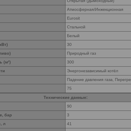
Открытая (дымоходный)
Атмосферная/Инжекционная
Eurosit
Стальной
Белый
кВт)
30
ливо)
Природный газ
 (м²)
300
сти
Энергонезависимый котёл
Падение давления газа, Перегре
75
Технические данные:
90
е, бар
3
, л
41