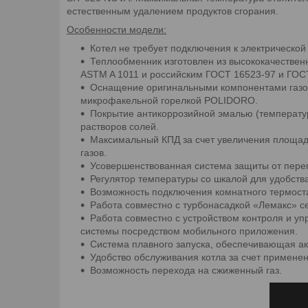
естественным удалением продуктов сгорания.
Особенности модели:
Котел не требует подключения к электрической 
Теплообменник изготовлен из высококачествен
ASTM A 1011 и российским ГОСТ 16523-97 и ГОС
Оснащение оригинальными компонентами газого
микрофакельной горелкой POLIDORO.
Покрытие антикоррозийной эмалью (температу
растворов солей.
Максимальный КПД за счет увеличения площад
газов.
Усовершенствованная система защиты от перег
Регулятор температуры со шкалой для удобств
Возможность подключения комнатного термоста
Работа совместно с турбонасадкой «Лемакс» се
Работа совместно с устройством контроля и у
системы посредством мобильного приложения.
Система плавного запуска, обеспечивающая ак
Удобство обслуживания котла за счет примене
Возможность перехода на сжиженный газ.