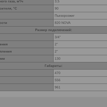
го газа, м³/ч
3,5
сителя, °C
90
Пьезорозжиг
ости
820 NOVA
Размер подключений:
3/4"
ения
2"
опления
2"
 мм
130
Габариты:
470
556
961