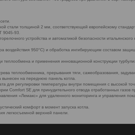
сети.
ной стали толщиной 2 мм, соответствующей европейскому стандар
Т 9045-93.
релочного устройства и автоматикой безопасности итальянского к
ра воздействия 950°С) и обработка ингибирующим составом защищ
и теплообмена и применения инновационной конструкции турбули
рева теплообменника, прерывания тяги, сажеобразования, задуван
а вынесен на переднюю панель котла.
та для регулировки температуры внутри помещения с высокой точ
рии Comfort SE для принудительного отвода отработанных газов п
правления «Лемакс» для удаленного мониторинга и управления пока
устический комфорт в момент запуска котла.
ния легкосъемной верхней панели.