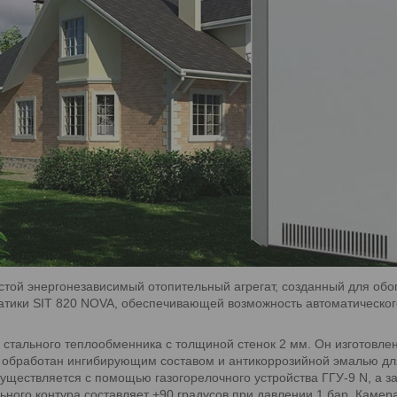
стой энергонезависимый отопительный агрегат, созданный для об
матики SIT 820 NOVA, обеспечивающей возможность автоматическо
 стального теплообменника с толщиной стенок 2 мм. Он изготовле
обработан ингибирующим составом и антикоррозийной эмалью для 
уществляется с помощью газогорелочного устройства ГГУ-9 N, а з
ого контура составляет +90 градусов при давлении 1 бар. Камера 