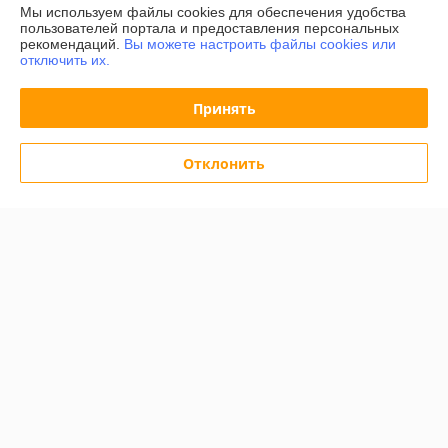
Мы используем файлы cookies для обеспечения удобства
пользователей портала и предоставления персональных
Контакты
рекомендаций.
Вы можете настроить файлы cookies или
отключить их.
Доставка и оплата
Принять
График работы
Отклонить
Полная версия сайта
Политика обработки cookies
Сайт создан на платформе Deal.by
Информация для покупателя
Индивидуальный предприниматель:
ИП Халявко Владимир
Анатольевич
220141, г. Минск, ул. Ф. Скорины 37-72
Регистрационный номер ЕГР: 193207107