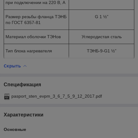
при подключении на 220 В, А
Размер резьбы фланца ТЭНБ
G 1 ½”
по ГОСТ 6357-81
Материал оболочки ТЭНов
Углеродистая сталь
Тип блока нагревателя
ТЭНБ-9-G1 ½”
Скрыть
Спецификация
pasport_sten_evpm_3_6_7_5_9_12_2017.pdf
Характеристики
Основные