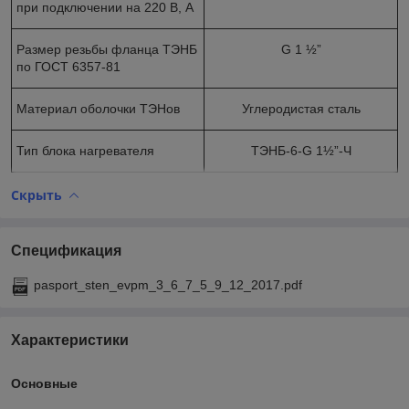
при подключении на 220 В, А
Размер резьбы фланца ТЭНБ
G 1 ½”
по ГОСТ 6357-81
Материал оболочки ТЭНов
Углеродистая сталь
Тип блока нагревателя
ТЭНБ-6-G 1½”-Ч
Скрыть
Спецификация
pasport_sten_evpm_3_6_7_5_9_12_2017.pdf
Характеристики
Основные