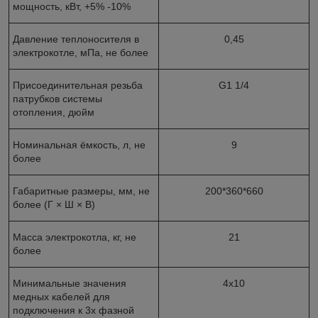
мощность, кВт, +5% -10%
Давление теплоносителя в
0,45
электрокотле, мПа, не более
Присоединительная резьба
G1 1/4
патрубков системы
отопления, дюйм
Номинальная ёмкость, л, не
9
более
Габаритные размеры, мм, не
200*360*660
более (Г × Ш × В)
Масса электрокотла, кг, не
21
более
Минимальные значения
4х10
медных кабелей для
подключения к 3х фазной