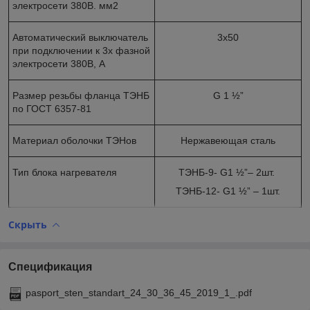
электросети 380В. мм2
Автоматический выключатель
3х50
при подключении к 3х фазной
электросети 380В, А
Размер резьбы фланца ТЭНБ
G 1 ½”
по ГОСТ 6357-81
Материал оболочки ТЭНов
Нержавеющая сталь
Тип блока нагревателя
ТЭНБ-9- G1 ½”– 2шт.
ТЭНБ-12- G1 ½” – 1шт.
Скрыть
Спецификация
pasport_sten_standart_24_30_36_45_2019_1_.pdf