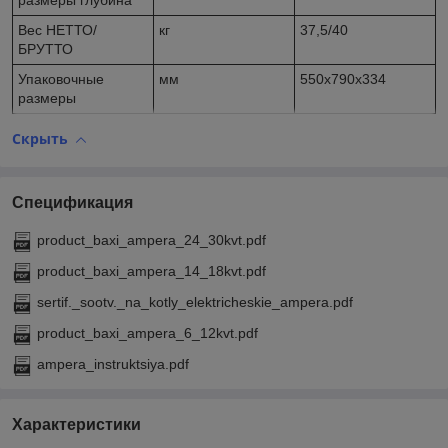
размеры глубина
Вес НЕТТО/
кг
37,5/40
БРУТТО
Упаковочные
мм
550х790х334
размеры
Скрыть
Спецификация
product_baxi_ampera_24_30kvt.pdf
product_baxi_ampera_14_18kvt.pdf
sertif._sootv._na_kotly_elektricheskie_ampera.pdf
product_baxi_ampera_6_12kvt.pdf
ampera_instruktsiya.pdf
Характеристики