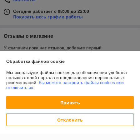
Сегодня работает с 08:00 до 22:00
Показать весь график работы
Отзывы о магазине
У компании пока нет отзывов, добавьте первый
Обработка файлов cookie
О нас
Мы используем файлы cookies для обеспечения удобства
пользователей портала и предоставления персональных
Контакты
рекомендаций.
Вы можете настроить файлы cookies или
отключить их.
Доставка и оплата
Принять
График работы
Отклонить
Полная версия сайта
Политика обработки cookies