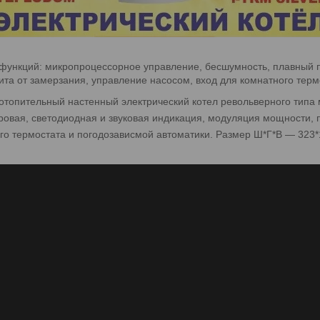
нкций: микропроцессорное управление, бесшумность, плавный пу
та от замерзания, управление насосом, вход для комнатного терм
- отопительный настенный электрический котел револьверного типа
овая, светодиодная и звуковая индикация, модуляция мощности, 
го термостата и погодозависмой автоматики. Размер Ш*Г*В — 323