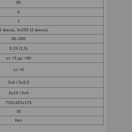
90
9
1
1 фаза), 3х220 (3 фазы)
90–300
0.15 (1,5)
от +5 до +80
от +5
3х6 / 5х2,5
3х10 / 5х4
710х323х175
16
Нет