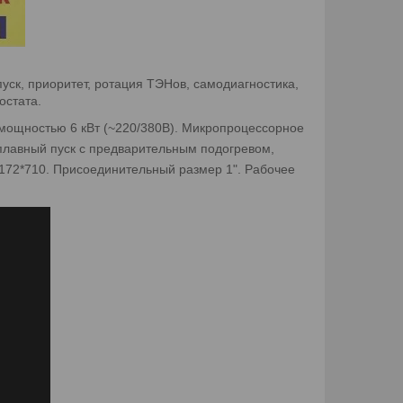
ск, приоритет, ротация ТЭНов, самодиагностика,
остата.
 мощностью 6 кВт (~220/380В). Микропроцессорное
плавный пуск с предварительным подогревом,
*172*710. Присоединительный размер 1". Рабочее