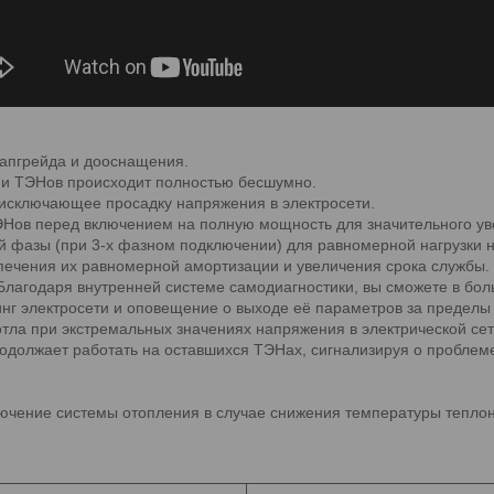
апгрейда и дооснащения.
ми ТЭНов происходит полностью бесшумно.
исключающее просадку напряжения в электросети.
Нов перед включением на полную мощность для значительного ув
й фазы (при 3-х фазном подключении) для равномерной нагрузки н
печения их равномерной амортизации и увеличения срока службы.
Благодаря внутренней системе самодиагностики, вы сможете в бо
нг электросети и оповещение о выходе её параметров за пределы
ла при экстремальных значениях напряжения в электрической сети
одолжает работать на оставшихся ТЭНах, сигнализируя о проблеме
ючение системы отопления в случае снижения температуры теплон