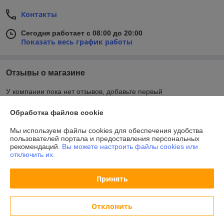
Контакты
Сегодня работает с 08:00 до 20:00
Показать весь график работы
Отзывы о магазине
У компании пока нет отзывов, добавьте первый
Обработка файлов cookie
О нас
Мы используем файлы cookies для обеспечения удобства
пользователей портала и предоставления персональных
Контакты
рекомендаций.
Вы можете настроить файлы cookies или
отключить их.
Доставка и оплата
Принять
График работы
Отклонить
Полная версия сайта