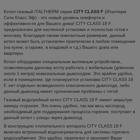
Котел газовый ITALTHERM серии
CITY CLASS F
(Италтерм
Сити Класс Эф) - это новый уровень комфорта и
эффективности для Вашего дома! CITY CLASS 18 F
предназначен для настенной установки и полностью готов к
монтажу. Благодаря своим компактным размерам, данный
котел может быть установлен практически в любом помещении
(на кухне, в гараже, в кладовой и т.д.) Вашего дома или
квартиры.
Котел оборудован специальным вытяжным устройством,
позволяющим данному котлу работать с мобильным (длинною
около 1 метра) коаксиальным дымоходом. Это крайне удобно,
если в помещении, где планируется установка CITY CLASS 18
F, нет отдельно возведенного классического дымохода, либо
данный дымоход имеет хронические проблемы с тягой.
Газовый водогрейный котел CITY CLASS 18 F имеет закрытую
камеру сгорания. Это очень удобно, так как весь кислород,
необходимый для поддержания процесса горения, поступает в
данный котел с улицы через дымоход.
В конструкцию отопительного аппарата CITY CLASS 18 F
включен встроенный водонагреватель для системы горячего
водоснабжения. Это удобно, практично и экономит Ваши