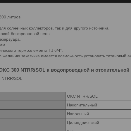
00 литров.
я солнечных коллекторов, так и для другого источника.
новой безфреоновой пены.
резервуара.
 мм.
ческого термоэлемента TJ 6/4”.
о желанию заказчика имеется возможность установить титановый ан
 OKC 300 NTRR/SOL к водопроводной и отопительной
OKC NTRR/SOL
Накопительный
Напольный
Цилиндрический