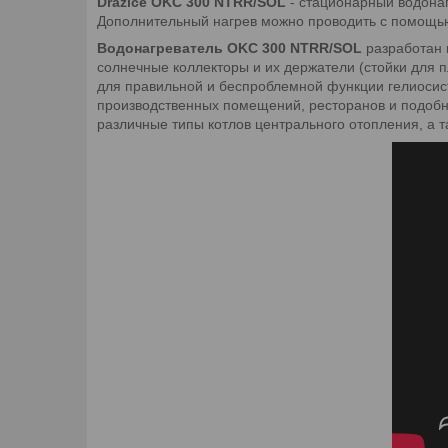
Drazice OKC 300 NTRR/SOL
- стационарный водонаг
Дополнительный нагрев можно проводить с помощью 
Водонагреватель OKC 300 NTRR/SOL
разработан и
солнечные коллекторы и их держатели (стойки для 
для правильной и беспроблемной функции гелиосис
производственных помещений, ресторанов и подобны
различные типы котлов центрального отопления, а 