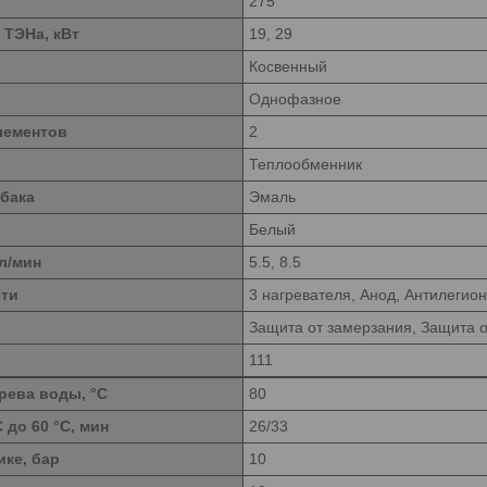
275
 ТЭНа, кВт
19, 29
Косвенный
Однофазное
лементов
2
Теплообменник
 бака
Эмаль
Белый
л/мин
5.5, 8.5
сти
3 нагревателя, Анод, Антилегио
Защита от замерзания, Защита о
111
рева воды, °C
80
 до 60 °С, мин
26/33
ке, бар
10