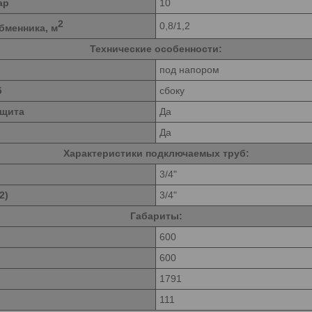
ар
10
2
0,8/1,2
бменника, м
Технические особенности:
под напором
б
сбоку
ащита
Да
Да
Характеристики подключаемых труб:
3/4"
2)
3/4"
Габариты:
600
600
1791
111