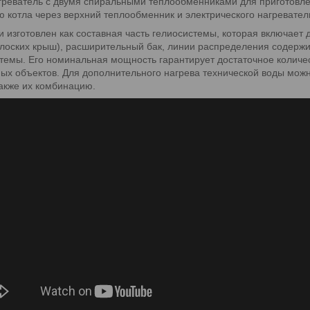
реватель с двумя спиральными теплообменниками для приготовлен
котла через верхний теплообменник и электрического нагреватель
 изготовлен как составная часть гелиосистемы, которая включает
плоских крыш), расширительный бак, линии распределения содерж
темы. Его номинальная мощность гарантирует достаточное количес
х объектов. Для дополнительного нагрева технической воды можн
также их комбинацию.