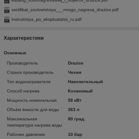
katalog_vodonagrevatelej_i_bojlerov_drazice.pdf
sertifikat_sootvetstviya___nnogo_nagreva_drazice.pdf
instruktsiya_po_ekspluatatsii_ru.pdf
Характеристики
Основные
Производитель
Drazice
Страна производитель
Чехия
Тип водонагревателя
Накопительный
Способ нагрева
Косвенный
Мощность номинальная
58 кВт
Объём ёмкости для воды
363 л
Максимальная
80 град.
температура нагрева воды
Рабочее давление
10 бар