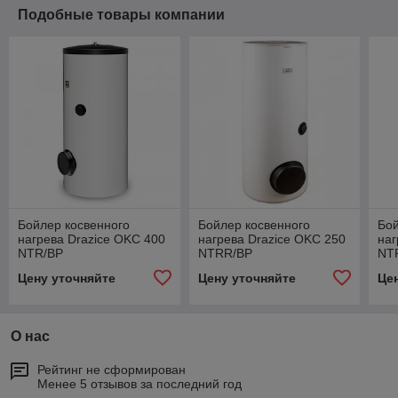
Подобные товары компании
Бойлер косвенного
Бойлер косвенного
Бой
нагрева Drazice OKC 400
нагрева Drazice OKC 250
наг
NTR/BP
NTRR/BP
NT
Цену уточняйте
Цену уточняйте
Це
О нас
Рейтинг не сформирован
Менее 5 отзывов за последний год