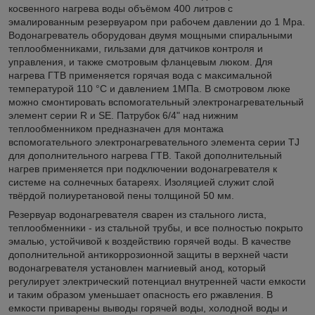
косвенного нагрева воды объёмом 400 литров
с
эмалированным резервуаром
при рабочем давлении до 1 Mpa.
Водонагреватель оборудован двумя мощными спиральными
теплообменниками, гильзами для датчиков контроля и
управления, и также смотровым фланцевым люком. Для
нагрева ГТВ применяется горячая вода с максимальной
температурой 110 °C и давлением 1МПа. В смотровом люке
можно смонтировать вспомогательный электронагрев­ательный
элемент серии R и SE. Патрубок 6/4" над нижним
теплообменником предназначен для монтажа
вспомогательного электронагрев­ательного элемента серии TJ
для дополнительного нагрева ГТВ. Такой дополнительный
нагрев применяется при подключении водонагревателя к
системе на солнечных батареях. Изоляцией служит слой
твёрдой полиуретановой пены толщиной 50 мм.
Резервуар водонагревателя сварен из стального листа,
теплообменники - из стальной трубы, и все полностью покрыто
эмалью, устойчивой к воздействию горячей воды. В качестве
дополнительной антикоррозионной защиты в верхней части
водонагревателя установлен магниевый анод, который
регулирует электрический потенциал внутренней части емкости
и таким образом уменьшает опасность его ржавления. В
емкости приварены выводы горячей воды, холодной воды и