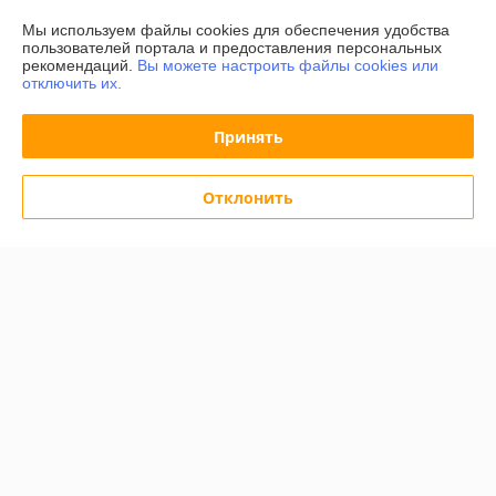
О нас
Мы используем файлы cookies для обеспечения удобства
пользователей портала и предоставления персональных
Контакты
рекомендаций.
Вы можете настроить файлы cookies или
отключить их.
Доставка и оплата
Принять
График работы
Отклонить
Полная версия сайта
Политика обработки cookies
Сайт создан на платформе Deal.by
Информация для покупателя
Индивидуальный предприниматель:
ИП Халявко Владимир
Анатольевич
220141, г. Минск, ул. Ф. Скорины 37-72
Регистрационный номер ЕГР: 193207107