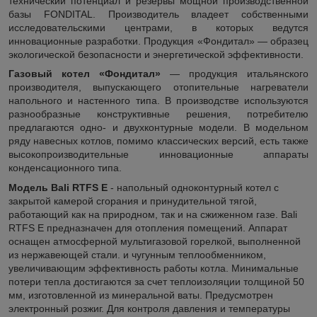
технический потенциал и резервы мощной производственной
базы FONDITAL. Производитель владеет собственными
исследовательскими центрами, в которых ведутся
инновационные разработки. Продукция «Фондитал» — образец
экологической безопасности и энергетической эффективности.
Газовый котел
«Фондитал»
— продукция итальянского
производителя, выпускающего отопительные нагреватели
напольного и настенного типа. В производстве используются
разнообразные конструктивные решения, потребителю
предлагаются одно- и двухконтурные модели. В модельном
ряду навесных котлов, помимо классических версий, есть также
высокопроизводительные инновационные аппараты
конденсационного типа.
Модель
Bali
RTFS
E
- напольный одноконтурный котел с
закрытой камерой сгорания и принудительной тягой,
работающий как на природном, так и на сжиженном газе. Bali
RTFS Е предназначен для отопления помещений. Аппарат
оснащен атмосферной мультигазовой горелкой, выполненной
из нержавеющей стали. и чугунным теплообменником,
увеличивающим эффективность работы котла. Минимальные
потери тепла достигаются за счет теплоизоляции толщиной 50
мм, изготовленной из минеральной ваты. Предусмотрен
электронный розжиг. Для контроля давления и температуры