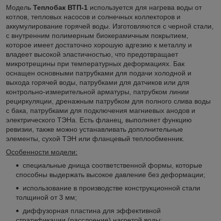
Модель
Теплобак ВТП-1
используется для нагрева воды от
котлов, тепловых насосов и солнечных коллекторов и
аккумулирование горячей воды. Изготовляются с черной стали,
с внутренним полимерным биокерамичным покрытием,
которое имеет достаточно хорошую адгезию к металлу и
владеет высокой эластичностью, что предотвращает
микротрещины при температурных деформациях. Бак
оснащен основными патрубками для подачи холодной и
выхода горячей воды, патрубками для датчиков или для
контрольно-измерительной арматуры, патрубком линии
рециркуляции, дренажным патрубком для полного слива воды
с бака, патрубками для подключения магниевых анодов и
электрического ТЭНа. Есть фланец, выполняет функцию
ревизии, также можно устанавливать дополнительные
элементы, сухой ТЭН или фланцевый теплообменник.
Особен
ности модели:
специальные днища соответственной формы, которые
способны выдержать высокое давление без деформации;
использование в производстве конструкционной стали
толщиной от 3 мм;
диффузорная пластина для эффективной
стратификации (расслоение) нагретой воды;