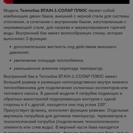
Модель
Теплобак ВТА/Н-1-СОЛАР ПЛЮС
являет собой
комбинацию двоих баков, внешний с черной стали для системы
отопления, в сочетании с внутренним баком, изготовленным с
нержавеющей стали, для нагрева и аккумулирования горячей
воды. Внутренний бак имеет волнообразную стенку, которая
выполняет 3 функции:
дополнительная жесткость под действием внешнего
давления;
увеличение площади теплообмена;
уменьшенное влияние перепада температур.
Внутренний бак в Теплобак ВТА/Н-1-СОЛАР ПЛЮС имеет
большой размер и размещен непосредственно внутри нижнего
теплообменника для подключения солнечных коллекторов или
теплового насоса. В данной модели 4 патрубка подающих и
обратных магистралей подогревающих контуров с одной
стороны и 4 с другой, находятся они под углом 100°.
Присутствует фланец, исполняет функцию ревизии. Отдельная
вертикаль патрубков для датчиков температур, термометров и
технологический патрубок (подключение технологического
элемента или слив воды). В верхней части бака находится
выход под развоздушиватель, фланец внутреннего бака, гильза