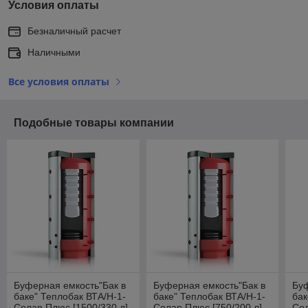
Условия оплаты
Безналичный расчет
Наличными
Все условия оплаты
Подобные товары компании
Буферная емкость"Бак в
Буферная емкость"Бак в
Буф
баке" Теплобак ВТА/Н-1-
баке" Теплобак ВТА/Н-1-
бак
Солар Плюс [1500/330 л]
Солар Плюс [750/200 л]
Сол