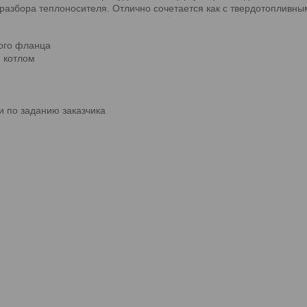
азбора теплоносителя. Отлично сочетается как с твердотопливным 
ого фланца
 котлом
 по заданию заказчика