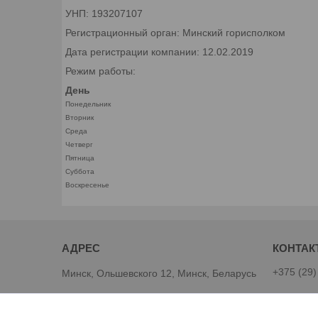
УНП: 193207107
Регистрационный орган: Минский горисполком
Дата регистрации компании: 12.02.2019
Режим работы:
День
Понедельник
Вторник
Среда
Четверг
Пятница
Суббота
Воскресенье
+375 (29)
Минск, Ольшевского 12, Минск, Беларусь