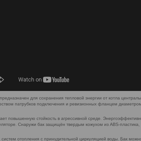
предназначен для сохранения тепловой энергии от котла централ
еством патрубков подключения и ревизионных фланцем диаметром
вает повышенную стойкость в агрессивной среде. Энергоэффектив
муляторе. Снаружи бак защищён твердым кожухом из ABS-пластика,
 систем отопления с принудительной циркуляцией воды. Бак можн