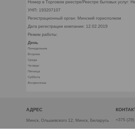
Номер в Торговом реестре/Реестре бытовых услуг: Н
УНП: 193207107
Регистрационный орган: Минский горисполком
Дата регистрации компании: 12.02.2019
Режим работы:
День
Понедельник
Вторник
Среда
Четверг
Пятница
Суббота
Воскресенье
+375 (29)
Минск, Ольшевского 12, Минск, Беларусь