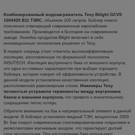
Комбинированный водонагреватель Tesy Bilight
GCVS
1004420 B11 TSRC
, объемом 100 литров. Бойлер нового
поколения отвечающий современным европейским
требованиям. Производится в Болгарии на современном
заводе. Линейка продуктов Bilight включает в себя
инновационные технические решения от Tesy.
В первую очередь стоит отметить высокоэффективную
изоляцию, изготовленную по фирменной технологии
INSUTECH. Изоляция внутреннего бака от внешнего корпуса,
это одна из главных характеристик при выборе хорошего
бойлера, которая говорит об эффективности устройства. В
данной модели установлена качественная изоляция,
расположенная равномерным слоем.
Инженеры Tesy
полностью устранили термомосты между внутренним
баком и внешним корпусом,
что привело к значительному
сокращению тепло потерь.
Обратите внимание на бак и нагревательный элемент в данной
модели. В бойлере установлен медный ТЭН, мощностью 2000
Вт. Бак покрыт современным стеклокерамическим покрытием и
укомплектован магниевым анодом, что гарантирует долгий
срок эксплуатации. При изготовлении бака используют