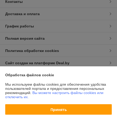
Контакты
Доставка и оплата
График работы
Полная версия сайта
Политика обработки cookies
Сайт создан на платформе Deal.by
Обработка файлов cookie
Информация для покупателя
Мы используем файлы cookies для обеспечения удобства
Индивидуальный предприниматель:
ИП Халявко Владимир
пользователей портала и предоставления персональных
Анатольевич
рекомендаций.
Вы можете настроить файлы cookies или
220141, г. Минск, ул. Ф. Скорины 37-72
отключить их.
Регистрационный номер ЕГР: 193207107
Принять
УНП: 193207107