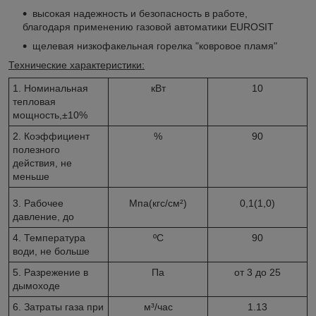
высокая надежность и безопасность в работе,
благодаря применению газовой автоматики EUROSIT
щелевая низкофакельная горелка "ковровое пламя"
Технические характеристики:
1. Номинальная
кВт
10
тепловая
мощность,±10%
2. Коэффициент
%
90
полезного
действия, не
меньше
3. Рабочее
Мпа(кгс/см²)
0,1(1,0)
давление, до
4. Температура
ºС
90
води, не больше
5. Разрежение в
Па
от 3 до 25
дымоходе
6. Затраты газа при
м³/час
1.13