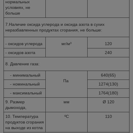
нормальных
условиях, не
больше
7.Наличие оксида углерода и оксида азота в сухих
неразбавленных продуктах сгорания, не больше:
- оксидов углерода
мг/м³
120
- оксидов азота
240
8. Давление газа:
- минимальный
640(65)
Па
- номинальный
1274(130)
- максимальный
1764(180)
9. Размер
мм
Ø 120
дымохода,
10. Температура
ºС
110
продуктов сгорания
на выходе из котла