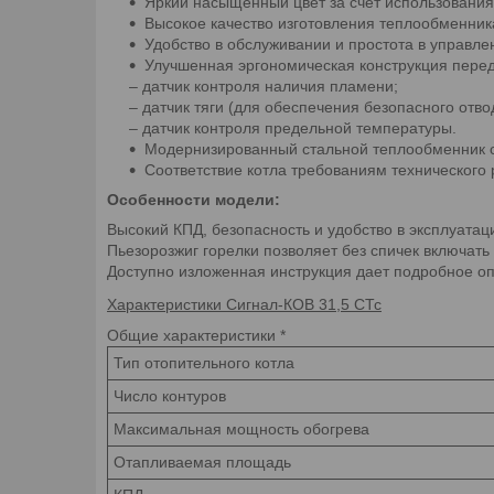
Яркий насыщенный цвет за счет использования
Высокое качество изготовления теплообменник
Удобство в обслуживании и простота в управле
Улучшенная эргономическая конструкция пере
– датчик контроля наличия пламени;
– датчик тяги (для обеспечения безопасного отво
– датчик контроля предельной температуры.
Модернизированный стальной теплообменник с
Соответствие котла требованиям технического
Особенности модели:
Высокий КПД, безопасность и удобство в эксплуата
Пьезорозжиг горелки позволяет без спичек включат
Доступно изложенная инструкция дает подробное о
Характеристики Сигнал-
КОВ 31,5 СТс
Общие характеристики
*
Тип отопительного котла
Число контуров
Максимальная мощность обогрева
Отапливаемая площадь