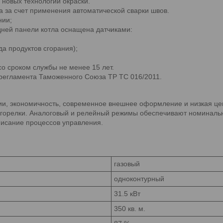
 новых технологий окраски.
а за счет применения автоматической сварки швов.
нии;
дней панели котла оснащена датчиками:
да продуктов сгорания);
о сроком службы не менее 15 лет.
 регламента Таможенного Союза ТР ТС 016/2011.
ции, экономичность, современное внешнее оформление и низкая ц
ь горелки. Аналоговый и релейный режимы обеспечивают номиналь
писание процессов управления.
газовый
одноконтурный
31.5 кВт
350 кв. м.