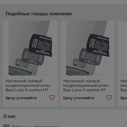
Подобные товары компании
Настенный газовый
Настенный газовый
На
конденсационный котел
конденсационный котел
кон
Baxi Luna-3 comfort HT
Baxi Luna-3 comfort HT
Bax
1.280
330
24
Цену уточняйте
Цену уточняйте
Це
О нас
Рейтинг не сформирован