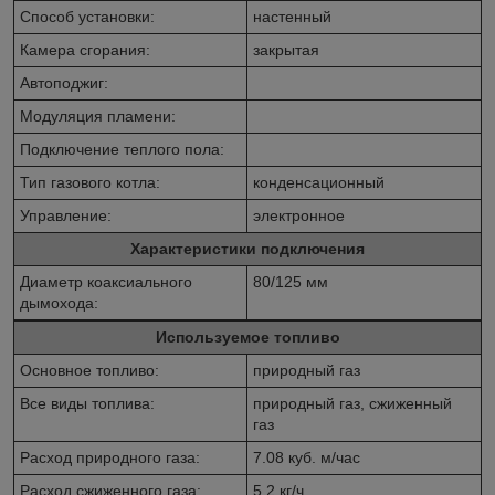
Способ установки:
настенный
Камера сгорания:
закрытая
Автоподжиг:
Модуляция пламени:
Подключение теплого пола:
Тип газового котла:
конденсационный
Управление:
электронное
Характеристики подключения
Диаметр коаксиального
80/125 мм
дымохода:
Используемое топливо
Основное топливо:
природный газ
Все виды топлива:
природный газ, сжиженный
газ
Расход природного газа:
7.08 куб. м/час
Расход сжиженного газа:
5.2 кг/ч