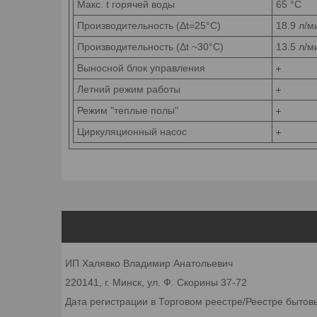
Макс. t горячей
воды
65 °С
Производительность
(Δt=25°C)
18.9 л/м
Производительность (Δt
~30°C)
13.5 л/м
Выносной блок
управления
Летний режим
работы
Режим "теплые
полы"
Циркуляционный
насос
ИП Халявко Владимир Анатольевич
220141, г. Минск, ул. Ф. Скорины 37-72
Дата регистрации в Торговом реестре/Реестре бытов