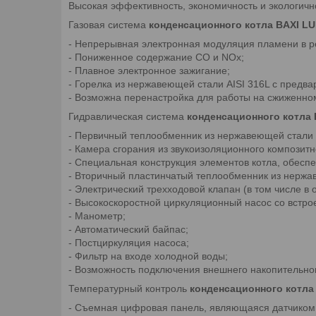
Высокая эффективность, экономичность и экологич
Газовая система
конденсационного котла BAXI L
- Непрерывная электронная модуляция пламени в р
- Пониженное содержание СО и NOx;
- Плавное электронное зажигание;
- Горелка из нержавеющей стали AISI 316L с предв
- Возможна перенастройка для работы на сжиженном
Гидравлическая система
конденсационного котла
- Первичный теплообменник из нержавеющей стали 
- Камера сгорания из звукоизоляционного композитн
- Специальная конструкция элементов котла, обес
- Вторичный пластинчатый теплообменник из нержа
- Электрический трехходовой клапан (в том числе в
- Высокоскоростной циркуляционный насос со встр
- Манометр;
- Автоматический байпас;
- Постциркуляция насоса;
- Фильтр на входе холодной воды;
- Возможность подключения внешнего накопительног
Температурный контроль
конденсационного котла
- Съемная цифровая панель, являющаяся датчиком