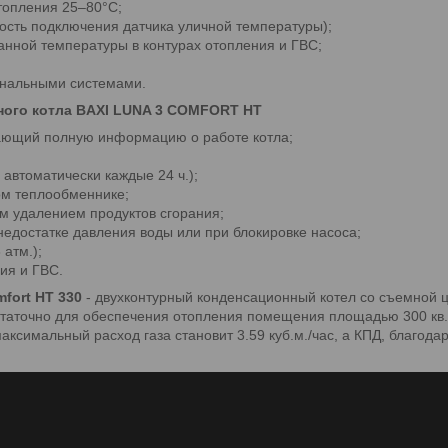
топления 25–80°С;
ость подключения датчика уличной температуры);
анной температуры в контурах отопления и ГВС;
ональными системами.
ого котла BAXI LUNA 3 COMFORT HT
жающий полную информацию о работе котла;
 автоматически каждые 24 ч.);
ом теплообменнике;
ым удалением продуктов сгорания;
недостатке давления воды или при блокировке насоса;
атм.);
ия и ГВС.
fort HT 330
- двухконтурный конденсационный котел со съемной 
остаточно для обеспечения отопления помещения площадью 300 кв
максимальный расход газа становит 3.59 куб.м./час, а КПД, благо