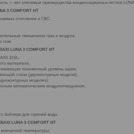
ность — вот ключевые преимущества конденсационных котлов LUNA-
UNA 3 COMFORT HT
ежимах отопления и ГВС;
арительным смешением газа и воздуха;
 газе.
 BAXI LUNA 3 COMFORT HT
AISI 316L;
ого материала;
печивающая пониженный уровень шума;
веющей стали (двухконтурные модели);
 одноконтурных моделях);
оенным автоматическим воздухоотводчиком;
о бойлера для горячей воды.
 BAXI LUNA 3 COMFORT HT
 комнатной температуры;