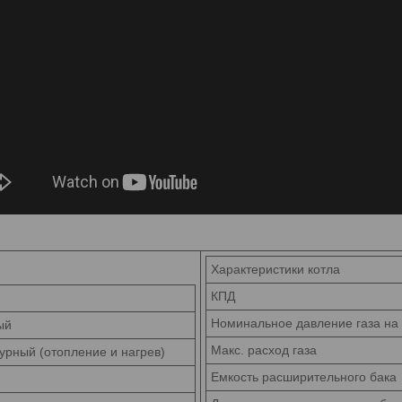
Характеристики котла
КПД
Номинальное давление газа на
ый
Макс. расход
газа
урный (отопление и нагрев)
Емкость расширительного
бака