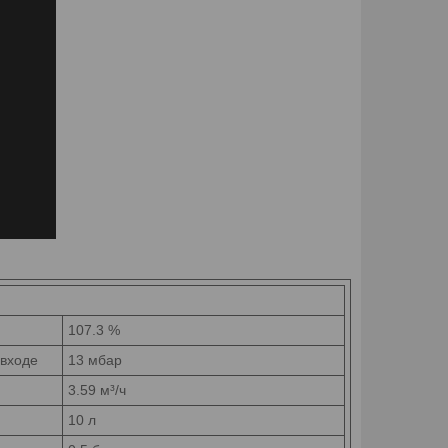
107.3 %
входе
13 мбар
3.59 м³/ч
10 л