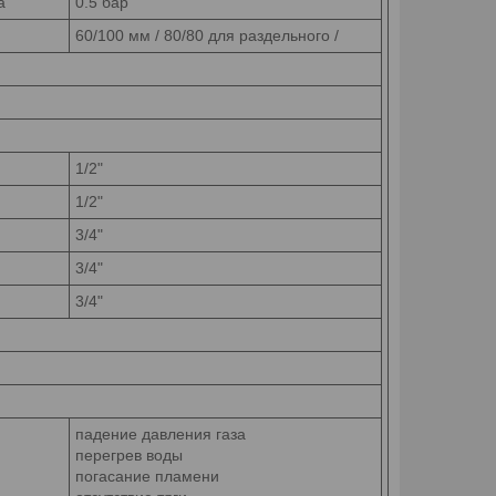
а
0.5 бар
60/100 мм
/ 80/80 для раздельного /
1/2"
1/2"
3/4"
3/4"
3/4"
падение давления газа
перегрев воды
погасание пламени