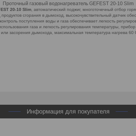
Проточный газовый водонагреватель GEFEST 20-10 Slim
EST 20-10 Slim
, автоматический поджиг, многоточечный отбор гор
од продуктов сгорания в дымоход, высокочувствительный датчик об
онтроль поступления воды и газа обеспечивает легкость регулиро
использования газа и легкость регулирования температуры, приб
и или засорения дымохода, максимальная температура нагрева 60 
Информация для покупателя