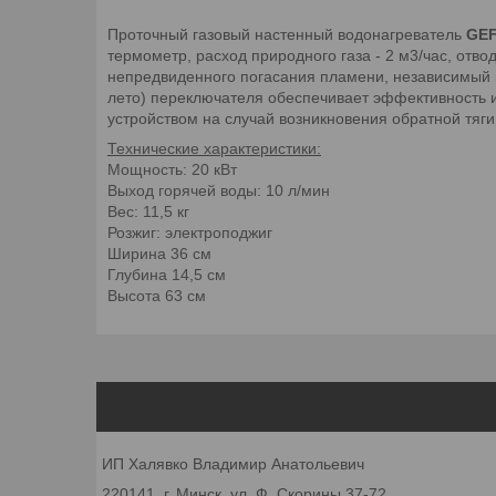
Проточный газовый настенный водонагреватель
GEF
термометр, расход природного газа - 2 м3/час, отв
непредвиденного погасания пламени, независимый к
лето) переключателя обеспечивает эффективность 
устройством на случай возникновения обратной тяг
Технические характеристики:
Мощность: 20 кВт
Выход горячей воды: 10 л/мин
Вес: 11,5 кг
Розжиг: электроподжиг
Ширина 36 см
Глубина 14,5 см
Высота 63 см
ИП Халявко Владимир Анатольевич
220141, г. Минск, ул. Ф. Скорины 37-72