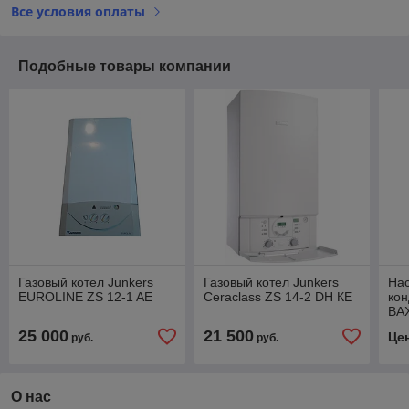
Все условия оплаты
Подобные товары компании
Газовый котел Junkers
Газовый котел Junkers
На
EUROLINE ZS 12-1 AE
Ceraclass ZS 14-2 DH КE
кон
BAX
25 000
21 500
Це
руб.
руб.
О нас