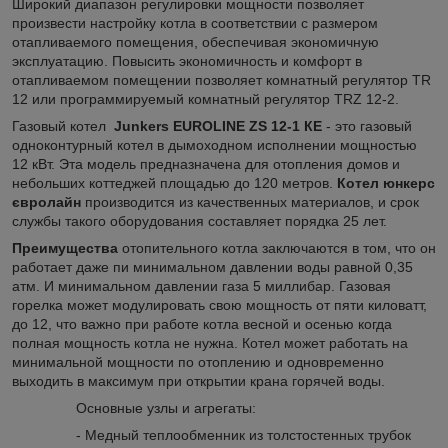
Широкий диапазон регулировки мощности позволяет
произвести настройку котла в соответствии с размером
отапливаемого помещения, обеспечивая экономичную
эксплуатацию. Повысить экономичность и комфорт в
отапливаемом помещении позволяет комнатный регулятор TR
12 или программируемый комнатный регулятор TRZ 12-2.
Газовый котел
Junkers EUROLINE ZS 12-1 КE
- это газовый
одноконтурный котел в дымоходном исполнении мощностью
12 кВт. Эта модель предназначена для отопления домов и
небольших коттеджей площадью до 120 метров.
Котел юнкерс
євролайн
производится из качественных материалов, и срок
службы такого оборудования составляет порядка 25 лет.
Преимущества
отопительного котла заключаются в том, что он
работает даже пи минимальном давлении воды равной 0,35
атм. И минимальном давлении газа 5 миллибар. Газовая
горелка может модулировать свою мощность от пяти киловатт,
до 12, что важно при работе котла весной и осенью когда
полная мощность котла не нужна. Котел может работать на
минимальной мощности по отоплению и одновременно
выходить в максимум при открытии крана горячей воды.
Основные узлы и агрегаты:
- Медный теплообменник из толстостенных трубок