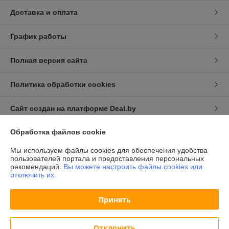
Доставка и оплата
График работы
Полная версия сайта
Политика обработки cookies
Сайт создан на платформе Deal.by
Обработка файлов cookie
Информация для покупателя
Мы используем файлы cookies для обеспечения удобства
Индивидуальный предприниматель:
ИП Халявко Владимир
пользователей портала и предоставления персональных
Анатольевич
рекомендаций.
Вы можете настроить файлы cookies или
220141, г. Минск, ул. Ф. Скорины 37-72
отключить их.
Регистрационный номер ЕГР: 193207107
Принять
УНП: 193207107
Регистрационный орган: Минский горисполком
Отклонить