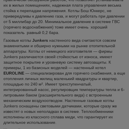
их в жилых помещениях, надежная плата управления весьма
стойка к перепадам напряжения. Котлы Бош Юнкерс
, не
привередливы к давлению газа, и могут работать при давлении
от 5 миллибар до 20. Минимальное давление в системе ГВС
(горячего водоснабжения) тоже имеет очень хороший
показатель равный 0,2 бара.
Газовые котлы
Junkers
настенного вида считаются совсем
знаменитыми и обширно нужными на рынке отопительной
аппаратуры. Котлы от немецкого изготовителя ― фирмы
Junkers различаются своей стойкостью от износа, имеют
защитное покрытие и уровневую систему автозащиты. К
примеры, 1 из базисных моделей ― настенный котел
EUROLINE
― специализирован для горячего снабжения, а еще
отопления личных жилищ маленький квадратуры и квартир,
площадью по 240 м². Имеет трехступенчатый,
интегрированный насос, регулировщик температуры тепла и 6-
литровыми баком (расширительного вида) с встроенным
механическим воздухоотводом. Настенные газовые котлы
Junkers оснащены световыми датчиками, которые сразу же
известят о новых неполадках в системе. Теплообменники
исполнены из классного сплава меди, что гарантирует их
длительное использование.