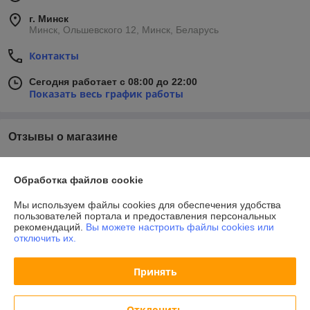
г. Минск
Минск, Ольшевского 12, Минск, Беларусь
Контакты
Сегодня работает с 08:00 до 22:00
Показать весь график работы
Отзывы о магазине
У компании пока нет отзывов, добавьте первый
Обработка файлов cookie
О нас
Мы используем файлы cookies для обеспечения удобства
пользователей портала и предоставления персональных
рекомендаций.
Вы можете настроить файлы cookies или
Контакты
отключить их.
Доставка и оплата
Принять
График работы
Отклонить