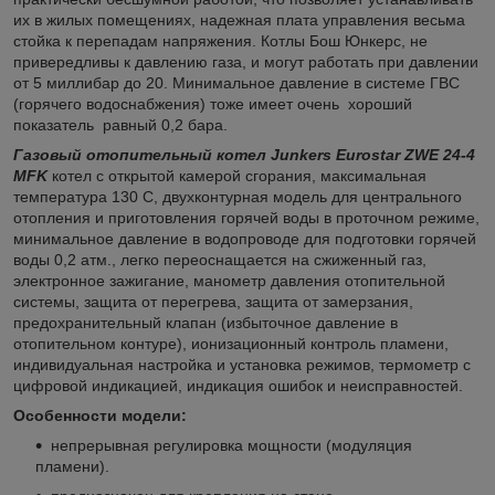
их в жилых помещениях, надежная плата управления весьма
стойка к перепадам напряжения. Котлы Бош Юнкерс
, не
привередливы к давлению газа, и могут работать при давлении
от 5 миллибар до 20. Минимальное давление в системе ГВС
(горячего водоснабжения) тоже имеет очень хороший
показатель равный 0,2 бара.
Газовый отопительный котел Junkers Eurostar ZWE 24-4
MFK
котел с открытой камерой сгорания, максимальная
температура 130 С, двухконтурная модель для центрального
отопления и приготовления горячей воды в проточном режиме,
минимальное давление в водопроводе для подготовки горячей
воды 0,2 атм., легко переоснащается на сжиженный газ,
электронное зажигание, манометр давления отопительной
системы, защита от перегрева, защита от замерзания,
предохранительный клапан (избыточное давление в
отопительном контуре), ионизационный контроль пламени,
индивидуальная настройка и установка режимов, термометр с
цифровой индикацией, индикация ошибок и неисправностей.
Особенности модели:
непрерывная регулировка мощности (модуляция
пламени).