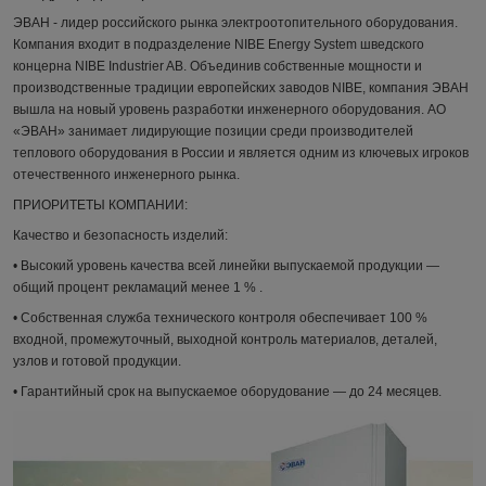
ЭВАН - лидер российского рынка электроотопительного
оборудования.
Компания
входит в подразделение NIBE Energy System
шведского
концерна NIBE Industrier AB. Объединив собственные мощности и
производственные традиции европейских заводов NIBE, компания ЭВАН
вышла на новый уровень разработки инженерного оборудования. АО
«ЭВАН» занимает лидирующие позиции среди производителей
теплового оборудования в России и является одним из ключевых игроков
отечественного инженерного рынка.
ПРИОР
ИТЕТ
Ы КОМПАНИИ:
Качество и
безопасность изделий:
•
Высокий уровень качества всей линейки выпускаемой
продукции —
общий процент рекламаций менее 1
% .
•
Собственная служба технического контроля
обеспечивает 100
%
входной, промежуточный,
выходной контроль материалов, деталей,
узлов
и готовой продукции.
•
Гарантийный срок на выпускаемое оборудование — до
24
месяцев.