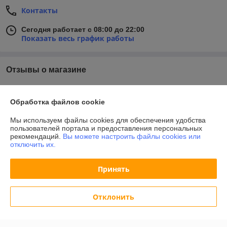
Контакты
Сегодня работает с 08:00 до 22:00
Показать весь график работы
Отзывы о магазине
У компании пока нет отзывов, добавьте первый
Обработка файлов cookie
О нас
Мы используем файлы cookies для обеспечения удобства
пользователей портала и предоставления персональных
рекомендаций.
Вы можете настроить файлы cookies или
Контакты
отключить их.
Доставка и оплата
Принять
График работы
Отклонить
Полная версия сайта