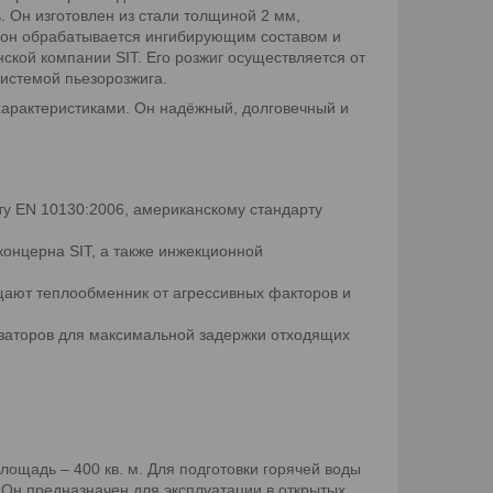
Он изготовлен из стали толщиной 2 мм,
в он обрабатывается ингибирующим составом и
ской компании SIT. Его розжиг осуществляется от
истемой пьезорозжига.
характеристиками. Он надёжный, долговечный и
ту EN 10130:2006, американскому стандарту
онцерна SIT, а также инжекционной
ают теплообменник от агрессивных факторов и
заторов для максимальной задержки отходящих
ощадь – 400 кв. м. Для подготовки горячей воды
 Он предназначен для эксплуатации в открытых