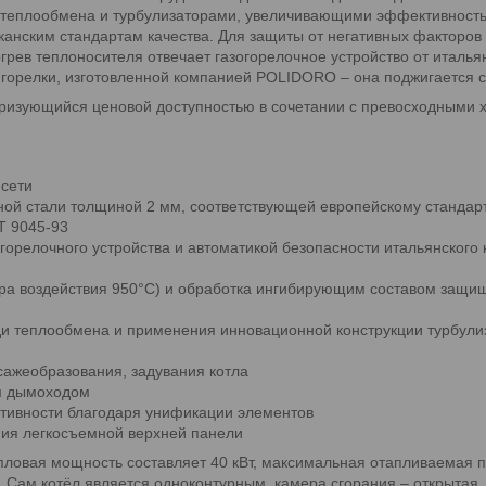
теплообмена и турбулизаторами, увеличивающими эффективность. 
канским стандартам качества. Для защиты от негативных факторо
ев теплоносителя отвечает газогорелочное устройство от итальян
орелки, изготовленной компанией POLIDORO – она поджигается с
еризующийся ценовой доступностью в сочетании с превосходными 
 сети
ной стали толщиной 2 мм, соответствующей европейскому стандар
Т 9045-93
релочного устройства и автоматикой безопасности итальянского к
ра воздействия 950°С) и обработка ингибирующим составом защищ
и теплообмена и применения инновационной конструкции турбули
сажеобразования, задувания котла
м дымоходом
тивности благодаря унификации элементов
ния легкосъемной верхней панели
пловая мощность составляет 40 кВт, максимальная отапливаемая пл
 Сам котёл является одноконтурным, камера сгорания – открытая.