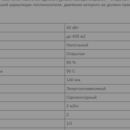
ьной циркуляции теплоносителя, давление которого не должно пре
40 кВт
до 400 м2
Напольный
Открытая
90 %
ла
90 С
140 мм.
Энергонезависимый
Одноконтурный
2 м3/ч
2
1/2