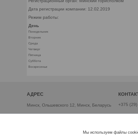
Регистрационный орган: Минский горисполком
Дата регистрации компании: 12.02.2019
Режим работы:
День
Понедельник
Вторник
Среда
Четверг
Пятница
Суббота
Воскресенье
+375 (29)
Минск, Ольшевского 12, Минск, Беларусь
Виталий
Интернет магазин "1Kotel"
Мы используем файлы cookie