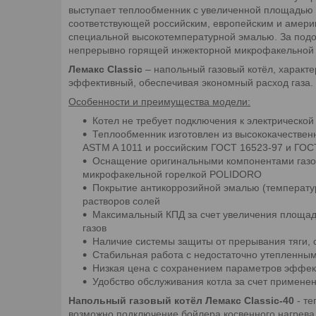
выступает теплообменник с увеличенной площадью 
соответствующей российским, европейским и амери
специальной высокотемпературной эмалью. За подогр
непрерывно горящей инжекторной микрофакельной г
Лемакс Classic
– напольный газовый котёл, характ
эффективный, обеспечивая экономный расход газа.
Особенности и преимущества модели:
Котел не требует подключения к электрической
Теплообменник изготовлен из высококачествен
ASTM A 1011 и российским ГОСТ 16523-97 и ГОС
Оснащение оригинальными компонентами газого
микрофакельной горелкой POLIDORO
Покрытие антикоррозийной эмалью (температу
растворов солей
Максимальный КПД за счет увеличения площад
газов
Наличие системы защиты от прерывания тяги, 
Стабильная работа с недостаточно утепленны
Низкая цена с сохранением параметров эффек
Удобство обслуживания котла за счет примене
Напольный газовый котёл Лемакс Classic-40
- те
возможно подключение бойлера косвенного нагрева.