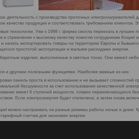
вою деятельность с производства проточных электронагревателей д
ое качество продукции и соответствовать требованиям клиентов. Э
ые технологии. Уже к 1998 г. фирма смогла переехать в лучшее п
и стремление к высокому качеству помогли сотрудникам Kospel з
 и начать экспортировать товары на территорию Европы и бывшег
ющегося простотой эксплуатации и малыми расходами энергии.
баритные изделия, выполненные в светлых тонах. Они имеют небол
ся и другими полезными функциями. Наиболее важные из них:
овая панель проста в использовании и не вызывает сложностей п
мальной бесшумности за счет использования качественной электр
ование имеет 6 ступеней мощности, плавно переключающихся без
ством. Если электроэнергия будет отключена, а затем снова включ
pel можно настраивать на разные режимы работы ночью и днем. К
готарифный счетчик для экономии энергии.