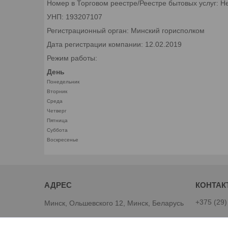
Номер в Торговом реестре/Реестре бытовых услуг: Н
УНП: 193207107
Регистрационный орган: Минский горисполком
Дата регистрации компании: 12.02.2019
Режим работы:
День
Понедельник
Вторник
Среда
Четверг
Пятница
Суббота
Воскресенье
+375 (29)
Минск, Ольшевского 12, Минск, Беларусь