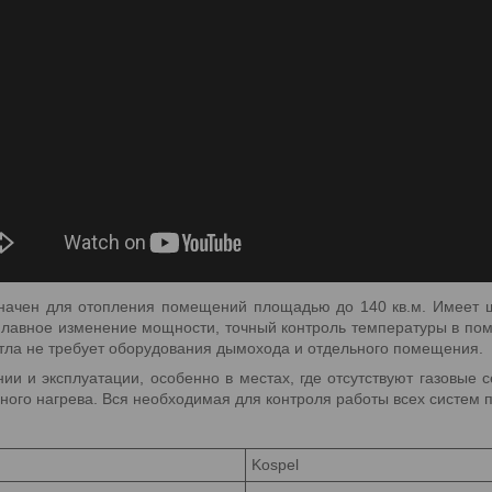
ачен для отопления помещений площадью до 140 кв.м. Имеет ш
лавное изменение мощности, точный контроль температуры в пом
отла не требует оборудования дымохода и отдельного помещения.
нии и эксплуатации, особенно в местах, где отсутствуют газовые
ного нагрева. Вся необходимая для контроля работы всех систем 
Kospel