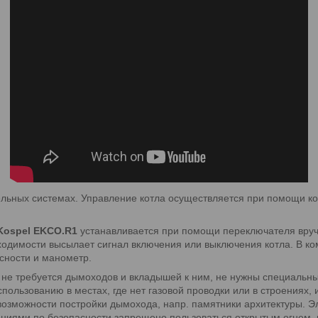
льных системах. Управление котла осуществляется при помощи ко
Kospel EKCO.R1
устанавливается при помощи переключателя вруч
одимости высылает сигнал включения или выключения котла. В ко
сности и манометр.
не требуется дымоходов и вкладышей к ним, не нужны специальн
пользованию в местах, где нет газовой проводки или в строениях, 
 возможности постройки дымохода, напр. памятники архитектуры. 
аниями по безопасности запрещено пользоваться открытым огнем,