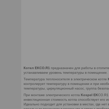
Котел EKCO.R1
предназначен для работы в отопите
устанавливаем уровень температуры в помещении.
Температура теплоносителя в электрическом котле
контролирует температуру в помещении и при необх
температуры, циркуляционный насос, группа безопа
При монтаже электрического котла
Kospel EK
CO.R1 
инвестиционная стоимость котла способствует его ис
Идеально подходит для установки в местах, где нет
идеальным решением в местах где в связи с требов