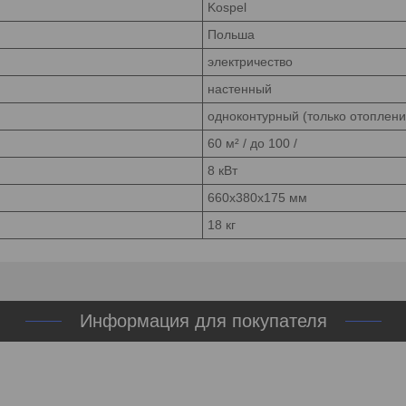
Kospel
Польша
электричество
настенный
одноконтурный (только отоплени
60 м²
/ до 100 /
8 кВт
660x380x175 мм
18 кг
Информация для покупателя