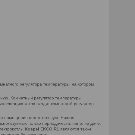
мнатного регулятора температуры, на котором
ную. Комнатный регулятор температуры
мплектацию котла входит комнатный регулятор
ые помещения под котельную. Низкая
используемых только периодически, напр. на даче.
Электрокотлы
K
ospel
E
KCO.R1
являются также
 например бензоколонки.