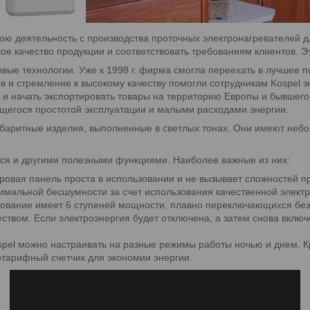
вою деятельность с производства проточных электронагревателей д
ое качество продукции и соответствовать требованиям клиентов. Э
ые технологии. Уже к 1998 г. фирма смогла переехать в лучшее п
и стремление к высокому качеству помогли сотрудникам Kospel з
 и начать экспортировать товары на территорию Европы и бывшег
ющегося простотой эксплуатации и малыми расходами энергии.
баритные изделия, выполненные в светлых тонах. Они имеют небол
ся и другими полезными функциями. Наиболее важные из них:
овая панель проста в использовании и не вызывает сложностей п
мальной бесшумности за счет использования качественной электр
ование имеет 6 ступеней мощности, плавно переключающихся без
ством. Если электроэнергия будет отключена, а затем снова включ
pel можно настраивать на разные режимы работы ночью и днем. К
готарифный счетчик для экономии энергии.