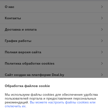
О нас
Контакты
Доставка и оплата
График работы
Полная версия сайта
Политика обработки cookies
Сайт создан на платформе Deal.by
Обработка файлов cookie
Информация для покупателя
Мы используем файлы cookies для обеспечения удобства
Индивидуальный предприниматель:
ИП Халявко Владимир
пользователей портала и предоставления персональных
Анатольевич
рекомендаций.
Вы можете настроить файлы cookies или
220141, г. Минск, ул. Ф. Скорины 37-72
отключить их.