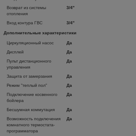
Возврат из системы
3/4"
отопления
Вход контура ГВС
3/4"
Дополнительные характеристики
Циркуляционный насос
Да
Дисплей
Да
Пульт дистанционного
Да
управления
Защита от замерзания
Да
Режим "теплый пол"
Да
Подключение косвенного
Да
бойлера
Бесшумная коммутация
Да
Возможность подключения
Да
комнатного термостата-
программатора