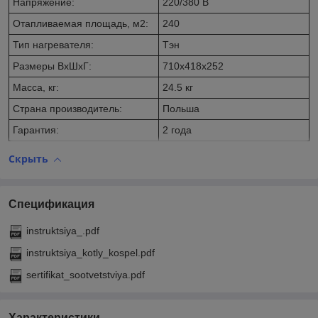
Напряжение:
220/380 В
Отапливаемая площадь, м2:
240
Тип нагревателя:
Тэн
Размеры ВхШхГ:
710х418х252
Масса, кг:
24.5 кг
Страна производитель:
Польша
Гарантия:
2 года
Скрыть
Спецификация
instruktsiya_.pdf
instruktsiya_kotly_kospel.pdf
sertifikat_sootvetstviya.pdf
Характеристики