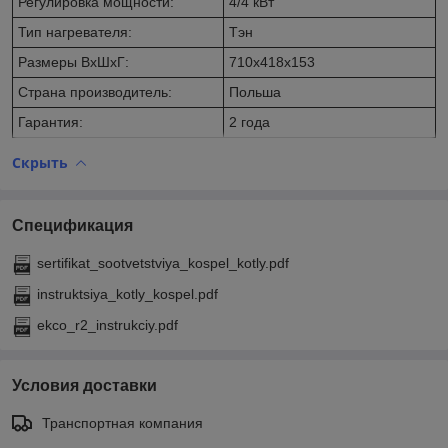
Регулировка мощности:
4/4 кВт
Тип нагревателя:
Тэн
Размеры ВхШхГ:
710х418х153
Страна производитель:
Польша
Гарантия:
2 года
Скрыть
Спецификация
sertifikat_sootvetstviya_kospel_kotly.pdf
instruktsiya_kotly_kospel.pdf
ekco_r2_instrukciy.pdf
Условия доставки
Транспортная компания