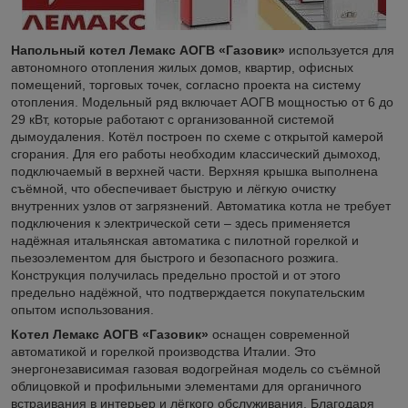
Напольный котел Лемакс АОГВ «Газовик»
используется для
автономного отопления жилых домов, квартир, офисных
помещений, торговых точек, согласно проекта на систему
отопления. Модельный ряд включает АОГВ мощностью от 6 до
29 кВт, которые работают с организованной системой
дымоудаления.
Котёл построен по схеме с открытой камерой
сгорания. Для его работы необходим классический дымоход,
подключаемый в верхней части. Верхняя крышка выполнена
съёмной, что обеспечивает быструю и лёгкую очистку
внутренних узлов от загрязнений. Автоматика котла не требует
подключения к электрической сети – здесь применяется
надёжная итальянская автоматика с пилотной горелкой и
пьезоэлементом для быстрого и безопасного розжига.
Конструкция получилась предельно простой и от этого
предельно надёжной, что подтверждается покупательским
опытом использования.
Котел Лемакс АОГВ «Газовик»
оснащен современной
автоматикой и горелкой производства Италии. Это
энергонезависимая газовая водогрейная модель со съёмной
облицовкой и профильными элементами для органичного
встраивания в интерьер и лёгкого обслуживания. Благодаря