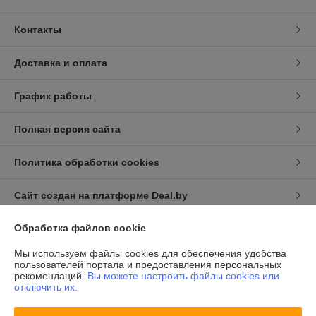
Контакты
Доставка и оплата
График работы
Полная версия сайта
Политика обработки cookies
Сайт создан на платформе Deal.by
Обработка файлов cookie
Информация для покупателя
Мы используем файлы cookies для обеспечения удобства
Индивидуальный предприниматель:
ИП Халявко Владимир
пользователей портала и предоставления персональных
Анатольевич
рекомендаций.
Вы можете настроить файлы cookies или
220141, г. Минск, ул. Ф. Скорины 37-72
отключить их.
Регистрационный номер ЕГР: 193207107