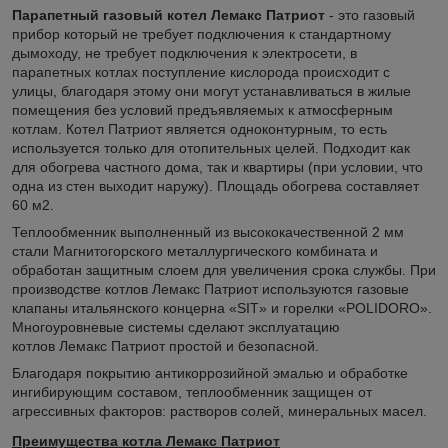
Парапетный газовый котел Лемакс Патриот
- это газовый
прибор который не требует подключения к стандартному
дымоходу, не требует подключения к электросети, в
парапетных котлах поступление кислорода происходит с
улицы, благодаря этому они могут устанавливаться в жилые
помещения без условий
предъявляемых
к атмосферным
котлам.
Котел Патриот является одноконтурным, то есть
используется только для отопительных целей. Подходит как
для обогрева частного дома, так и квартиры (при условии, что
одна из стен выходит наружу). Площадь обогрева составляет
60 м2.
Теплообменник выполненный из высококачественной 2 мм
стали Магнитогорского металлургического комбината и
обработан защитным слоем для увеличения срока службы. При
производстве котлов
Лемакс
Патриот используются газовые
клапаны итальянского концерна «SIT» и горелки «POLIDORO».
Многоуровневые системы сделают эксплуатацию
котлов
Лемакс
Патриот простой и безопасной.
Благодаря покрытию антикоррозийной эмалью и обработке
ингибирующим составом, теплообменник защищен от
агрессивных факторов: растворов солей, минеральных масел.
Преимущества котла Лемакс Патриот