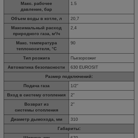
Макс. рабочее
1.5
давление, бар
Объем воды в котле, л
20,7
Максимальный расход
2,4
природного газа, м³/ч
Макс. температура
90
теплоносителя, °C
Тип розжига
Пьезорозжиг
Автоматика безопасности
630 EUROSIT
Размер подключений:
Подача газа
1/2"
Вход в систему отопления
2"
Возврат из
2"
системы отопления
Диаметр дымохода, мм
310
Габариты:
Ширина, мм
670