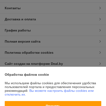
Контакты
Доставка и оплата
График работы
Полная версия сайта
Политика обработки cookies
Сайт создан на платформе Deal.by
Обработка файлов cookie
Информация для покупателя
Мы используем файлы cookies для обеспечения удобства
Индивидуальный предприниматель:
ИП Халявко Владимир
пользователей портала и предоставления персональных
Анатольевич
рекомендаций.
Вы можете настроить файлы cookies или
220141, г. Минск, ул. Ф. Скорины 37-72
отключить их.
Регистрационный номер ЕГР: 193207107
Принять