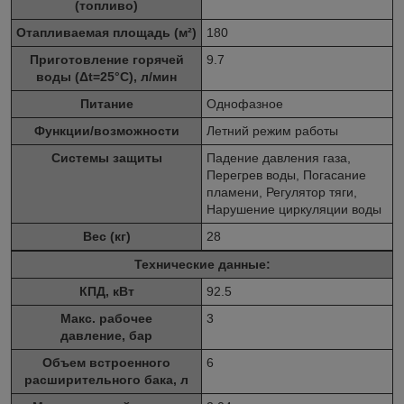
(топливо)
Отапливаемая площадь (м²)
180
Приготовление горячей
9.7
воды (Δt=25°C), л/мин
Питание
Однофазное
Функции/возможности
Летний режим работы
Системы защиты
Падение давления газа,
Перегрев воды, Погасание
пламени, Регулятор тяги,
Нарушение циркуляции воды
Вес (кг)
28
Технические данные:
КПД, кВт
92.5
Макс. рабочее
3
давление, бар
Объем встроенного
6
расширительного бака, л