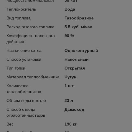
Мощность номинальная
50 кВт
Теплоноситель
Вода
Вид топлива
Газообразное
Расход газового топлива
5.5 куб. м/час
Коэффициент полезного
90 %
действия
Назначение котла
Одноконтурный
Способ установки
Напольный
Тип топки
Открытая
Материал теплообменника
Чугун
Количество
1 шт.
теплообменников
Объем воды в котле
23 л
Способ отвода
Дымоход
отработанных газов
Вес
196 кг