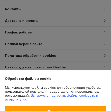
Контакты
Доставка и оплата
График работы
Полная версия сайта
Политика обработки cookies
Сайт создан на платформе Deal.by
Обработка файлов cookie
Информация для покупателя
Мы используем файлы cookies для обеспечения удобства
Индивидуальный предприниматель:
ИП Халявко Владимир
пользователей портала и предоставления персональных
Анатольевич
рекомендаций.
Вы можете настроить файлы cookies или
220141, г. Минск, ул. Ф. Скорины 37-72
отключить их.
Регистрационный номер ЕГР: 193207107